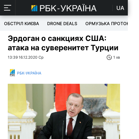
UA
ОБСТРІЛ КИЄВА
DRONE DEALS
ОРМУЗЬКА ПРОТОКА
Эрдоган о санкциях США:
атака на суверенитет Турции
13:39 16.12.2020 Ср
1 хв
РБК-УКРАЇНА