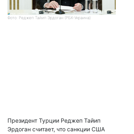
Фото: Реджеп Тайип Эрдоган (РБК-Украина)
Президент Турции Реджеп Тайип
Эрдоган считает, что санкции США