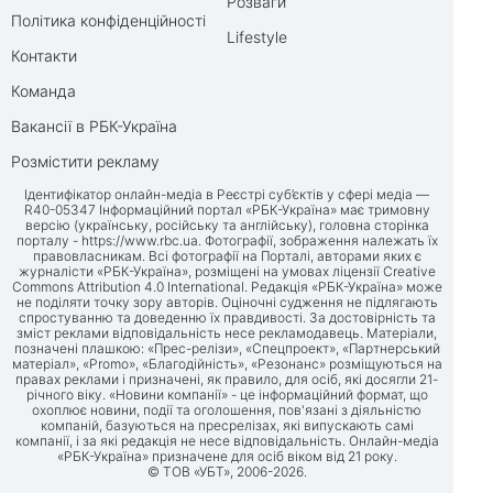
Розваги
Політика конфіденційності
Lifestyle
Контакти
Команда
Вакансії в РБК-Україна
Розмістити рекламу
Ідентифікатор онлайн-медіа в Реєстрі суб’єктів у сфері медіа —
R40-05347 Інформаційний портал «РБК-Україна» має тримовну
версію (українську, російську та англійську), головна сторінка
порталу -
https://www.rbc.ua
. Фотографії, зображення належать їх
правовласникам. Всі фотографії на Порталі, авторами яких є
журналісти «РБК-Україна», розміщені на умовах ліцензії Creative
Commons Attribution 4.0 International. Редакція «РБК-Україна» може
не поділяти точку зору авторів. Оціночні судження не підлягають
спростуванню та доведенню їх правдивості. За достовірність та
зміст реклами відповідальність несе рекламодавець. Матеріали,
позначені плашкою: «Прес-релізи», «Спецпроект», «Партнерський
матеріал», «Promo», «Благодійність», «Резонанс» розміщуються на
правах реклами і призначені, як правило, для осіб, які досягли 21-
річного віку. «Новини компанії» - це інформаційний формат, що
охоплює новини, події та оголошення, пов'язані з діяльністю
компаній, базуються на пресрелізах, які випускають самі
компанії, і за які редакція не несе відповідальність. Онлайн-медіа
«РБК-Україна» призначене для осіб віком від 21 року.
© ТОВ «УБТ», 2006-2026.