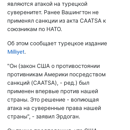
являются атакой на турецкой
суверенитет. Ранее Вашингтон не
применял санкции из акта CAATSA к
союзникам по НАТО.
Об этом сообщает турецкое издание
Milliyet
.
"Он (закон США о противостоянии
противникам Америки посредством
санкций (CAATSA), - ред.) был
применен впервые против нашей
страны. Это решение - вопиющая
атака на суверенные права нашей
страны", - заявил Эрдоган.