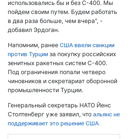
использовались бы и без С-400. Мы
пойдем своим путем. Будем работать
в два раза больше, чем вчера", -
добавил Эрдоган.
Напомним, ранее
США ввели санкции
против Турции
за покупку российских
зенитных ракетных систем С-400.
Под ограничения попали четверо
чиновников и секретариат оборонной
промышленности Турции.
Генеральный секретарь НАТО Йенс
Столтенберг уже заявил, что
альянс не
поддерживает это решение США.