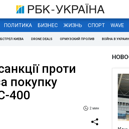
ПОЛИТИКА
БИЗНЕС
ЖИЗНЬ
СПОРТ
WAVE
БСТРЕЛ КИЕВА
DRONE DEALS
ОРМУЗСКИЙ ПРОЛИВ
ВОЙНА В УКРАИ
НОВО
санкції проти
за покупку
С-400
2 мин