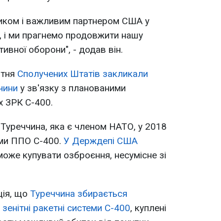
ником і важливим партнером США у
и, і ми прагнемо продовжити нашу
ивної оборони", - додав він.
втня
Сполучених Штатів закликали
чини
у зв'язку з планованими
х ЗРК С-400.
Туреччина, яка є членом НАТО, у 2018
еми ППО С-400.
У Держдепі США
може купувати озброєння, несумісне зі
ція, що
Туреччина збирається
зенітні ракетні системи С-400
, куплені