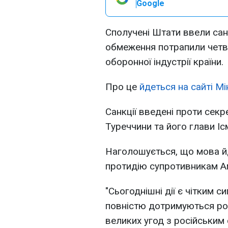
Google
Сполучені Штати ввели санк
обмеження потрапили четве
оборонної індустрії країни.
Про це
йдеться на сайті Мі
Санкції введені проти сек
Туреччини та його глави Іс
Наголошується, що мова й
протидію супротивникам А
"Сьогоднішні дії є чітким 
повністю дотримуються ро
великих угод з російським 