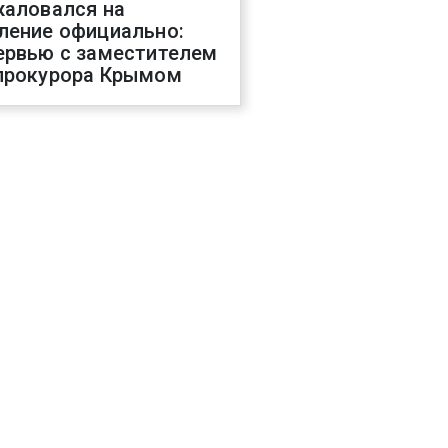
жаловался на
ление официально:
ервью с заместителем
прокурора Крымом