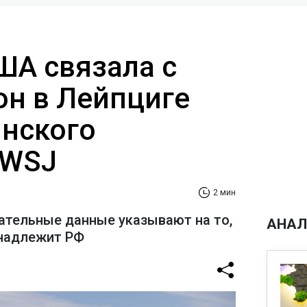
ША связала с
он в Лейпциге
инского
 WSJ
2 мин
тельные данные указывают на то,
АНАЛ
инадлежит РФ