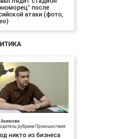
 выглядит стадион
рноморец" после
сийской атаки (фото,
ео)
ИТИКА
 Акимова
одитель рубрики Происшествия
год никто из бизнеса