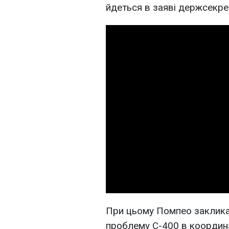
йдеться в заяві держсекр
При цьому Помпео заклик
проблему С-400 в координа