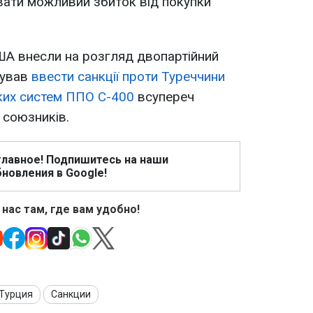
вати можливий збиток від покупки
ША внесли на розгляд двопартійний
нував
ввести санкції проти Туреччини
ких систем ППО С-400
всупереч
 союзників.
главное! Подпишитесь на наши
новления в Google!
 нас там, где вам удобно!
Турция
Санкции