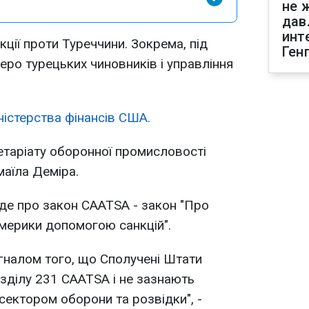
не 
дав
инт
ції проти Туреччини. Зокрема, під
Ген
ро турецьких чиновників і управління
ністерства фінансів США.
ретаріату оборонної промисловості
маїла Деміра.
де про закон CAATSA - закон "Про
мерики допомогою санкцій".
сигналом того, що Сполучені Штати
зділу 231 CAATSA і не зазнають
сектором оборони та розвідки", -