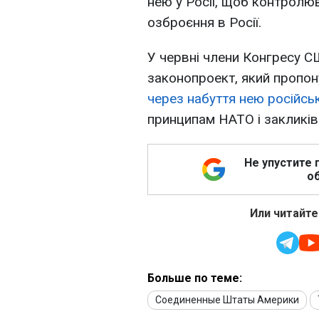
нею у Росії, щоб контролю
озброєння в Росії.
У червні члени Конгресу С
законопроект, який пропо
через набуття нею російсь
принципам НАТО і закликів
Не упустите 
об
Или читайте
Больше по теме:
Соединенные Штаты Америки