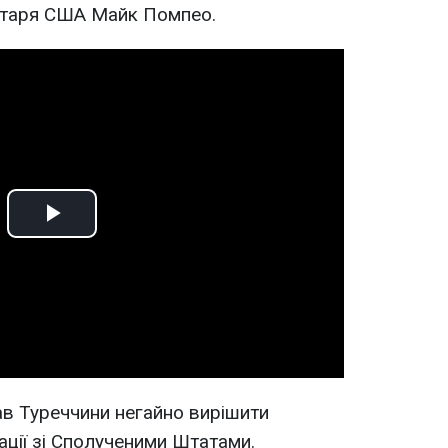
етаря США Майк Помпео.
Play
Video
ав
Туреччини негайно вирішити
ції зі Сполученими Штатами.