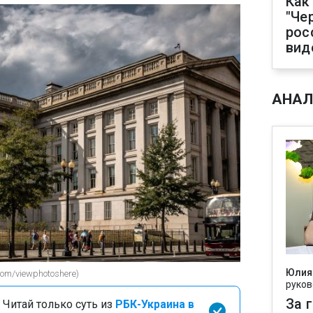
Как
"Че
рос
вид
АНАЛ
Юлия
com/viewphotoshere)
руков
За 
 Читай только суть из
РБК-Украина в