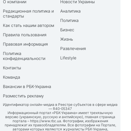
О компании
Новости Украины
Редакционная политика и
Аналитика
стандарты
Политика
Как стать нашим автором
Бизнес
Правила пользования
Жизнь
Правовая информация
Развлечения
Политика
Lifestyle
конфиденциальности
Контакты
Команда
Вакансии в РБК-Украина
Разместить рекламу
Идентификатор онлайн-медиа в Реестре субъектов в сфере медиа
— R40-05347
Информационный портал «РБК-Украина» имеет трехязычную
версию (украинскую, русскую и английскую), главная страница
портала –
https://www.rbc.ua
. Фотографии, изображения
принадлежат их правообладателям. Все фотографии на Портале,
авторами которых являются журналисты РБК-Украина,