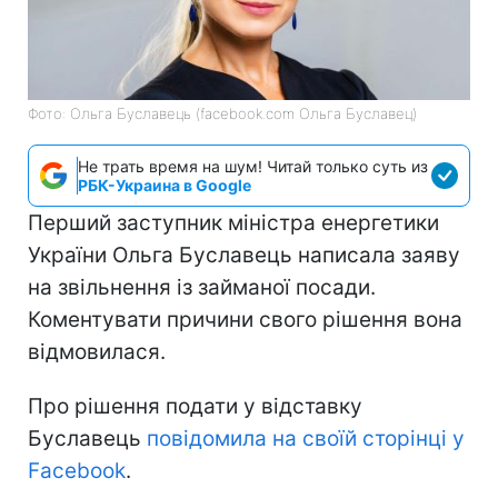
Фото: Ольга Буславець (facebook.com Ольга Буславец)
Не трать время на шум! Читай только суть из
РБК-Украина в Google
Перший заступник міністра енергетики
України Ольга Буславець написала заяву
на звільнення із займаної посади.
Коментувати причини свого рішення вона
відмовилася.
Про рішення подати у відставку
Буславець
повідомила на своїй сторінці у
Facebook
.