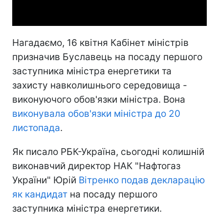
Video
Нагадаємо, 16 квітня Кабінет міністрів
призначив Буславець на посаду першого
заступника міністра енергетики та
захисту навколишнього середовища -
виконуючого обов'язки міністра. Вона
виконувала обов'язки міністра до 20
листопада
.
Як писало РБК-Україна, сьогодні колишній
виконавчий директор НАК "Нафтогаз
України" Юрій
Вітренко подав декларацію
як кандидат
на посаду першого
заступника міністра енергетики.