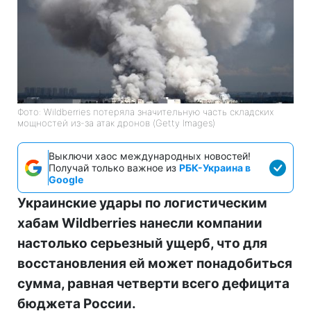
Фото: Wildberries потеряла значительную часть складских
мощностей из-за атак дронов (Getty Images)
Выключи хаос международных новостей!
Получай только важное из
РБК-Украина в
Google
Украинские удары по логистическим
хабам Wildberries нанесли компании
настолько серьезный ущерб, что для
восстановления ей может понадобиться
сумма, равная четверти всего дефицита
бюджета России.