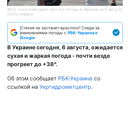
Фото: синоптики дали прогноз погоды в Украине на 6 августа
(Getty Images)
Стихия не застанет врасплох! Следи за
изменениями погоды с
РБК-Украина в
Google
В Украине сегодня, 6 августа, ожидается
сухая и жаркая погода - почти везде
прогреет до +38°.
Об этом сообщает
РБК-Украина
со
ссылкой на
Укргидрометцентр
.