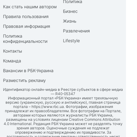
Политика
Как стать нашим автором
Бизнес
Правила пользования
Жизнь
Правовая информация
Развлечения
Политика
Lifestyle
конфиденциальности
Контакты
Команда
Вакансии в РБК-Украина
Разместить рекламу
Идентификатор онлайн-медиа в Реестре субъектов в сфере медиа
— R40-05347
Информационный портал «РБК-Украина» имеет трехязычную
версию (украинскую, русскую и английскую), главная страница
портала –
https://www.rbc.ua
. Фотографии, изображения
принадлежат их правообладателям. Все фотографии на Портале,
авторами которых являются журналисты РБК-Украина,
размещены на условиях лицензии Creative Commons Attribution
4.0 International. Редакция РБК-Украина может не разделять точку
зрения авторов. Оценочные суждения не подлежат
опровержению и подтверждению их правдивости. За
достоверность и содержание рекламы ответственность несет