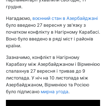
грудня.
Нагадаємо,
воєнний стан в Азербайджані
було введено 27 вересня у зв'язку з
початком конфлікту в Нагірному Карабасі.
Воно було введено в ряді міст і районів
країни.
Зазначимо, конфлікт в Нагірному
Карабаху між Азербайджаном і Вірменією
спалахнув 27 вересня і тривав до 9
листопада. У ніч на 10 листопада між
Азербайджаном, Вірменією та Росією
було підписано
мирна угода
.