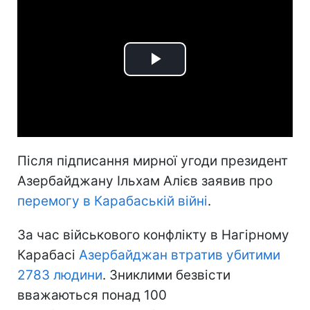
Play
Video
Після підписання мирної угоди президент
Азербайджану Ільхам Алієв заявив про
перемогу в Карабаській війні
.
За час військового конфлікту в Нагірному
Карабасі
Азербайджан втратив убитими
2783 людини
. Зниклими безвісти
вважаються понад 100