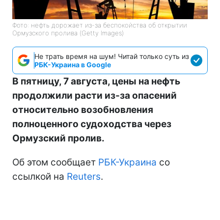
Фото: нефть дорожает из-за беспокойства об открытии
Ормузского пролива (Getty Images)
Не трать время на шум! Читай только суть из
РБК-Украина в Google
В пятницу, 7 августа, цены на нефть
продолжили расти из-за опасений
относительно возобновления
полноценного судоходства через
Ормузский пролив.
Об этом сообщает
РБК-Украина
со
ссылкой на
Reuters
.