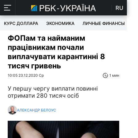
RU
КУРС ДОЛЛАРА
ЭКОНОМИКА
ЛИЧНЫЕ ФИНАНСЫ
T
ФОПам та найманим
працівникам почали
виплачувати карантинні 8
тисяч гривень
10:05 23.12.2020 Ср
1 мин
У першу чергу виплати повинні
отримати 280 тисяч осіб
АЛЕКСАНДР БЕЛОУС