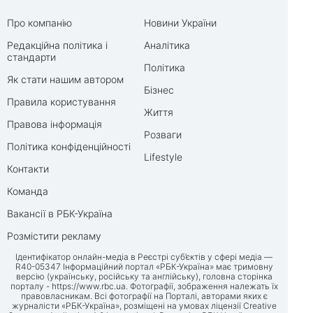
Про компанію
Новини України
Редакційна політика і
Аналітика
стандарти
Політика
Як стати нашим автором
Бізнес
Правила користування
Життя
Правова інформація
Розваги
Політика конфіденційності
Lifestyle
Контакти
Команда
Вакансії в РБК-Україна
Розмістити рекламу
Ідентифікатор онлайн-медіа в Реєстрі суб’єктів у сфері медіа —
R40-05347 Інформаційний портал «РБК-Україна» має тримовну
версію (українську, російську та англійську), головна сторінка
порталу -
https://www.rbc.ua
. Фотографії, зображення належать їх
правовласникам. Всі фотографії на Порталі, авторами яких є
журналісти «РБК-Україна», розміщені на умовах ліцензії Creative