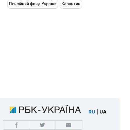
Пенсійний фонд України
Карантин
RU
|
UA