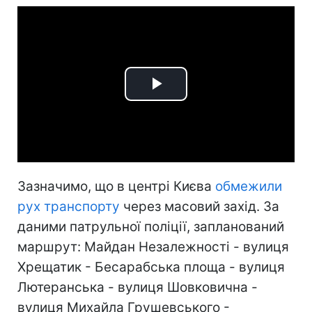
Play
Video
Зазначимо, що в центрі Києва
обмежили
рух транспорту
через масовий захід. За
даними патрульної поліції, запланований
маршрут: Майдан Незалежності - вулиця
Хрещатик - Бесарабська площа - вулиця
Лютеранська - вулиця Шовковична -
вулиця Михайла Грушевського -