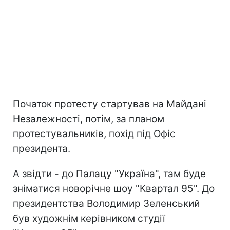
Початок протесту стартував на Майдані
Незалежності, потім, за планом
протестувальників, похід під Офіс
президента.
А звідти - до Палацу "Україна", там буде
зніматися новорічне шоу "Квартал 95". До
президентства Володимир Зеленський
був художнім керівником студії