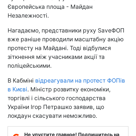
Європейська площа - Майдан
Незалежності.
Нагадаємо, представники руху SaveФОП
вже раніше проводили масштабну акцію
протесту на Майдані. Тоді відбулися
зіткнення між учасниками акції та
поліцейськими.
В Кабміні
відреагували на протест ФОПів
в Києві
. Міністр розвитку економіки,
торгівлі і сільського господарства
України Ігор Петрашко заявив, що
локдаун скасувати неможливо.
Не упустите главное! Подпишитесь на