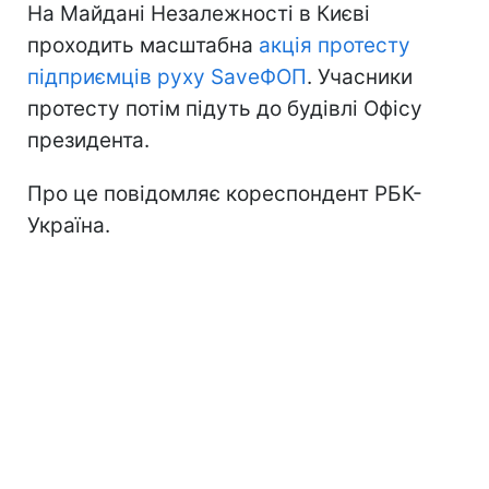
На Майдані Незалежності в Києві
проходить масштабна
акція протесту
підприємців руху SaveФОП
. Учасники
протесту потім підуть до будівлі Офісу
президента.
Про це повідомляє кореспондент РБК-
Україна.