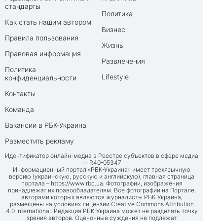
стандарты
Политика
Как стать нашим автором
Бизнес
Правила пользования
Жизнь
Правовая информация
Развлечения
Политика
Lifestyle
конфиденциальности
Контакты
Команда
Вакансии в РБК-Украина
Разместить рекламу
Идентификатор онлайн-медиа в Реестре субъектов в сфере медиа
— R40-05347
Информационный портал «РБК-Украина» имеет трехязычную
версию (украинскую, русскую и английскую), главная страница
портала –
https://www.rbc.ua
. Фотографии, изображения
принадлежат их правообладателям. Все фотографии на Портале,
авторами которых являются журналисты РБК-Украина,
размещены на условиях лицензии Creative Commons Attribution
4.0 International. Редакция РБК-Украина может не разделять точку
зрения авторов. Оценочные суждения не подлежат