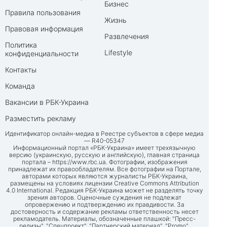
Бизнес
Правила пользования
Жизнь
Правовая информация
Развлечения
Политика
Lifestyle
конфиденциальности
Контакты
Команда
Вакансии в РБК-Украина
Разместить рекламу
Идентификатор онлайн-медиа в Реестре субъектов в сфере медиа
— R40-05347
Информационный портал «РБК-Украина» имеет трехязычную
версию (украинскую, русскую и английскую), главная страница
портала –
https://www.rbc.ua
. Фотографии, изображения
принадлежат их правообладателям. Все фотографии на Портале,
авторами которых являются журналисты РБК-Украина,
размещены на условиях лицензии Creative Commons Attribution
4.0 International. Редакция РБК-Украина может не разделять точку
зрения авторов. Оценочные суждения не подлежат
опровержению и подтверждению их правдивости. За
достоверность и содержание рекламы ответственность несет
рекламодатель. Материалы, обозначенные плашкой: "Пресс-
релизы", "Спецпроект", "Партнерский материал", "Promo",