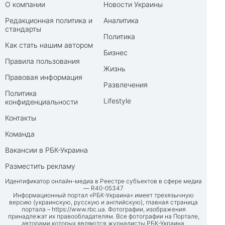
О компании
Новости Украины
Редакционная политика и
Аналитика
стандарты
Политика
Как стать нашим автором
Бизнес
Правила пользования
Жизнь
Правовая информация
Развлечения
Политика
Lifestyle
конфиденциальности
Контакты
Команда
Вакансии в РБК-Украина
Разместить рекламу
Идентификатор онлайн-медиа в Реестре субъектов в сфере медиа
— R40-05347
Информационный портал «РБК-Украина» имеет трехязычную
версию (украинскую, русскую и английскую), главная страница
портала –
https://www.rbc.ua
. Фотографии, изображения
принадлежат их правообладателям. Все фотографии на Портале,
авторами которых являются журналисты РБК-Украина,