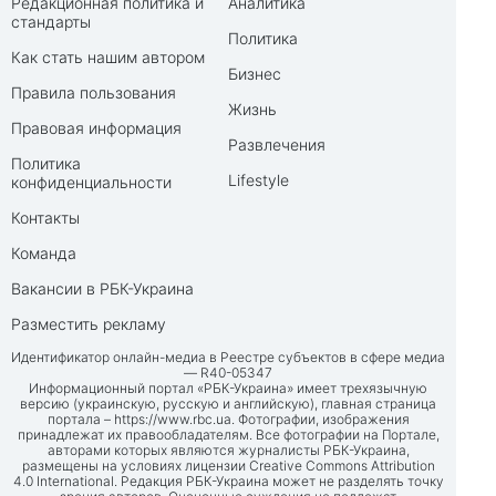
Редакционная политика и
Аналитика
стандарты
Политика
Как стать нашим автором
Бизнес
Правила пользования
Жизнь
Правовая информация
Развлечения
Политика
Lifestyle
конфиденциальности
Контакты
Команда
Вакансии в РБК-Украина
Разместить рекламу
Идентификатор онлайн-медиа в Реестре субъектов в сфере медиа
— R40-05347
Информационный портал «РБК-Украина» имеет трехязычную
версию (украинскую, русскую и английскую), главная страница
портала –
https://www.rbc.ua
. Фотографии, изображения
принадлежат их правообладателям. Все фотографии на Портале,
авторами которых являются журналисты РБК-Украина,
размещены на условиях лицензии Creative Commons Attribution
4.0 International. Редакция РБК-Украина может не разделять точку