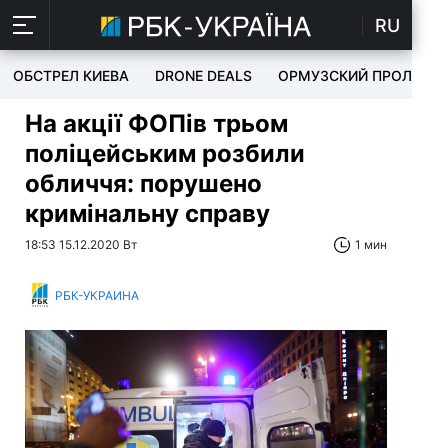
RU
ОБСТРЕЛ КИЕВА
DRONE DEALS
ОРМУЗСКИЙ ПРОЛИВ
На акції ФОПів трьом
поліцейським розбили
обличчя: порушено
кримінальну справу
18:53 15.12.2020 Вт
1 мин
РБК-УКРАИНА