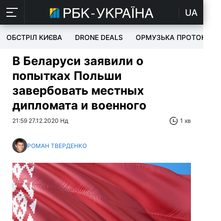
UA
ОБСТРІЛ КИЄВА
DRONE DEALS
ОРМУЗЬКА ПРОТОКА
В Беларуси заявили о
попытках Польши
завербовать местных
дипломата и военного
21:59 27.12.2020 Нд
1 хв
РОМАН ТВЕРДЕНКО