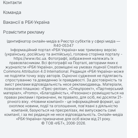
Контакти
Команда
Вакансії в РБК-Україна
Розмістити рекламу
Ідентифікатор онлайн-медіа в Реєстрі суб’єктів у сфері медіа —
R40-05347
Інформаційний портал «РБК-Україна» має тримовну версію
(українську, російську та англійську), головна сторінка порталу -
https://www.rbc.ua
. Фотографії, зображення належать їх
правовласникам. Всі фотографії на Порталі, авторами яких є
журналісти «РБК-Україна», розміщені на умовах ліцензії Creative
Commons Attribution 4.0 International. Редакція «РБК-Україна» може
не поділяти точку зору авторів. Оціночні судження не підлягають
спростуванню та доведенню їх правдивості. За достовірність та
зміст реклами відповідальність несе рекламодавець. Матеріали,
позначені плашкою: «Прес-релізи», «Спецпроект», «Партнерський
матеріал», «Promo», «Благодійність», «Резонанс» розміщуються на
правах реклами і призначені, як правило, для осіб, які досягли 21-
річного віку. «Новини компанії» - це інформаційний формат, що
охоплює новини, події та оголошення, пов'язані з діяльністю
компаній, базуються на пресрелізах, які випускають самі
компанії, і за які редакція не несе відповідальність. Онлайн-медіа
«РБК-Україна» призначене для осіб віком від 21 року.
© ТОВ «УБТ», 2006-2026.