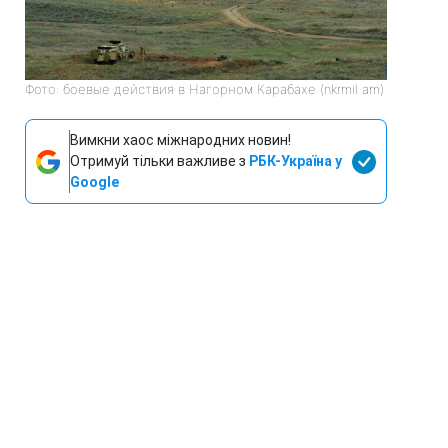
Фото: боевые действия в Нагорном Карабахе (nkrmil am)
Вимкни хаос міжнародних новин!
Отримуй тільки важливе з
РБК-Україна у
Google