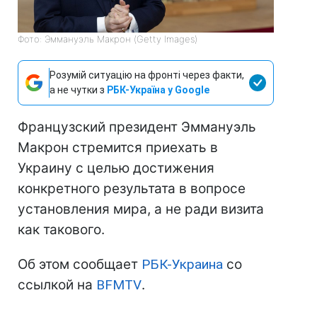
Фото: Эммануэль Макрон (Getty Images)
Розумій ситуацію на фронті через факти,
а не чутки з
РБК-Україна у Google
Французский президент Эммануэль
Макрон стремится приехать в
Украину с целью достижения
конкретного результата в вопросе
установления мира, а не ради визита
как такового.
Об этом сообщает
РБК-Украина
со
ссылкой на
BFMTV
.