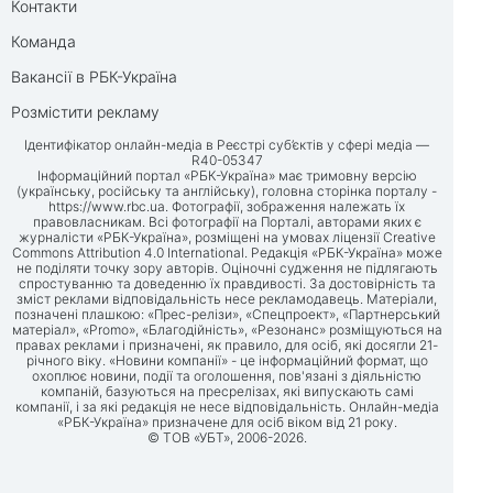
Контакти
Команда
Вакансії в РБК-Україна
Розмістити рекламу
Ідентифікатор онлайн-медіа в Реєстрі суб’єктів у сфері медіа —
R40-05347
Інформаційний портал «РБК-Україна» має тримовну версію
(українську, російську та англійську), головна сторінка порталу -
https://www.rbc.ua
. Фотографії, зображення належать їх
правовласникам. Всі фотографії на Порталі, авторами яких є
журналісти «РБК-Україна», розміщені на умовах ліцензії Creative
Commons Attribution 4.0 International. Редакція «РБК-Україна» може
не поділяти точку зору авторів. Оціночні судження не підлягають
спростуванню та доведенню їх правдивості. За достовірність та
зміст реклами відповідальність несе рекламодавець. Матеріали,
позначені плашкою: «Прес-релізи», «Спецпроект», «Партнерський
матеріал», «Promo», «Благодійність», «Резонанс» розміщуються на
правах реклами і призначені, як правило, для осіб, які досягли 21-
річного віку. «Новини компанії» - це інформаційний формат, що
охоплює новини, події та оголошення, пов'язані з діяльністю
компаній, базуються на пресрелізах, які випускають самі
компанії, і за які редакція не несе відповідальність. Онлайн-медіа
«РБК-Україна» призначене для осіб віком від 21 року.
© ТОВ «УБТ», 2006-2026.