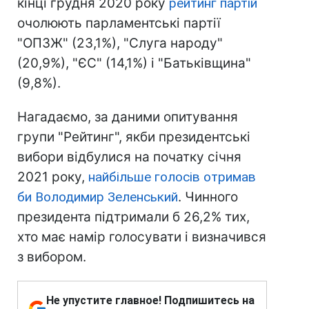
кінці грудня 2020 року
рейтинг партій
очолюють парламентські партії
"ОПЗЖ" (23,1%), "Слуга народу"
(20,9%), "ЄС" (14,1%) і "Батьківщина"
(9,8%).
Нагадаємо, за даними опитування
групи "Рейтинг", якби президентські
вибори відбулися на початку січня
2021 року,
найбільше голосів отримав
би Володимир Зеленський
. Чинного
президента підтримали б 26,2% тих,
хто має намір голосувати і визначився
з вибором.
Не упустите главное! Подпишитесь на