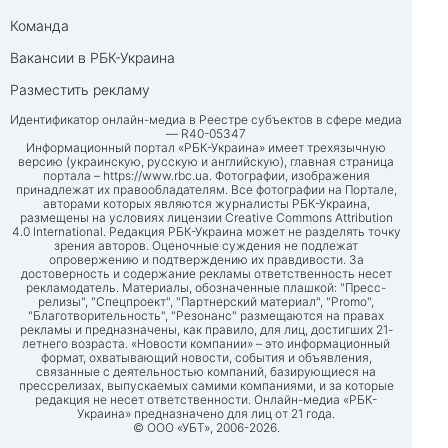
Команда
Вакансии в РБК-Украина
Разместить рекламу
Идентификатор онлайн-медиа в Реестре субъектов в сфере медиа
— R40-05347
Информационный портал «РБК-Украина» имеет трехязычную
версию (украинскую, русскую и английскую), главная страница
портала –
https://www.rbc.ua
. Фотографии, изображения
принадлежат их правообладателям. Все фотографии на Портале,
авторами которых являются журналисты РБК-Украина,
размещены на условиях лицензии Creative Commons Attribution
4.0 International. Редакция РБК-Украина может не разделять точку
зрения авторов. Оценочные суждения не подлежат
опровержению и подтверждению их правдивости. За
достоверность и содержание рекламы ответственность несет
рекламодатель. Материалы, обозначенные плашкой: "Пресс-
релизы", "Спецпроект", "Партнерский материал", "Promo",
"Благотворительность", "Резонанс" размещаются на правах
рекламы и предназначены, как правило, для лиц, достигших 21-
летнего возраста. «Новости компании» – это информационный
формат, охватывающий новости, события и объявления,
связанные с деятельностью компаний, базирующиеся на
прессрелизах, выпускаемых самими компаниями, и за которые
редакция не несет ответственности. Онлайн-медиа «РБК-
Украина» предназначено для лиц от 21 года.
© ООО «УБТ», 2006-2026.