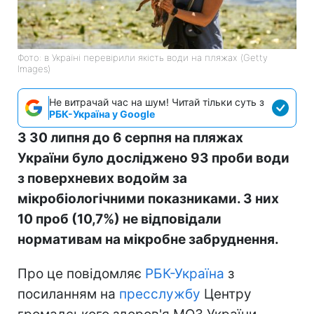
Фото: в Україні перевірили якість води на пляжах (Getty
Images)
Не витрачай час на шум! Читай тільки суть з
РБК-Україна у Google
З 30 липня до 6 серпня на пляжах
України було досліджено 93 проби води
з поверхневих водойм за
мікробіологічними показниками. З них
10 проб (10,7%) не відповідали
нормативам на мікробне забруднення.
Про це повідомляє
РБК-Україна
з
посиланням на
пресслужбу
Центру