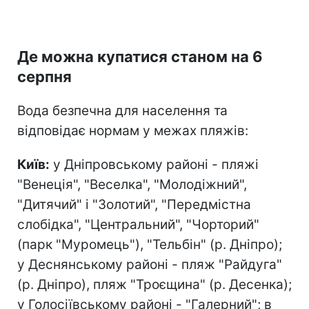
Де можна купатися станом на 6
серпня
Вода безпечна для населення та
відповідає нормам у межах пляжів:
Київ:
у Дніпровському районі - пляжі
"Венеція", "Веселка", "Молодіжний",
"Дитячий" і "Золотий", "Передмістна
слобідка", "Центральний", "Чорторий"
(парк "Муромець"), "Тельбін" (р. Дніпро);
у Деснянському районі - пляж "Райдуга"
(р. Дніпро), пляж "Троєщина" (р. Десенка);
у Голосіївському районі - "Галерний"; в