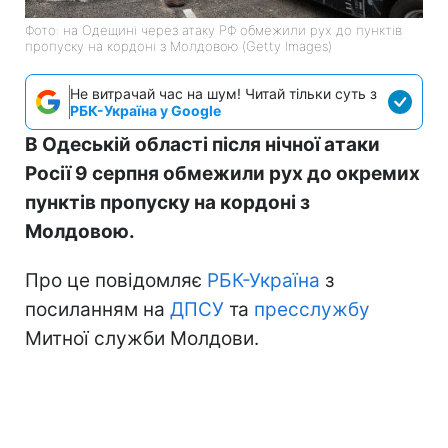
Фото: на Одещині через атаку РФ обмежили рух до пунктів
пропуску на кордоні з Молдовою (Getty Images)
Не витрачай час на шум! Читай тільки суть з
РБК-Україна у Google
В Одеській області після нічної атаки
Росії 9 серпня обмежили рух до окремих
пунктів пропуску на кордоні з
Молдовою.
Про це повідомляє
РБК-Україна
з
посиланням на
ДПСУ
та
пресслужбу
Митної служби Молдови.