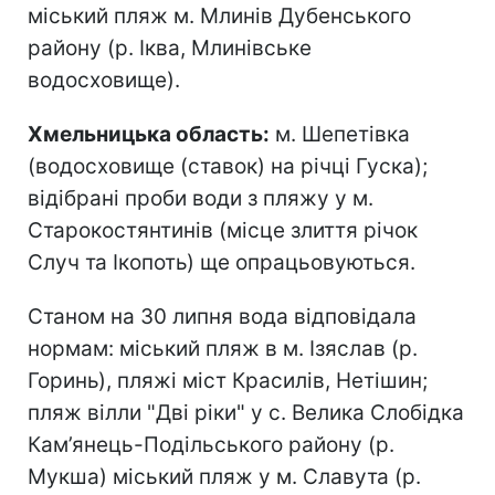
міський пляж м. Млинів Дубенського
району (р. Іква, Млинівське
водосховище).
Хмельницька область:
м. Шепетівка
(водосховище (ставок) на річці Гуска);
відібрані проби води з пляжу у м.
Старокостянтинів (місце злиття річок
Случ та Ікопоть) ще опрацьовуються.
Станом на 30 липня вода відповідала
нормам: міський пляж в м. Ізяслав (р.
Горинь), пляжі міст Красилів, Нетішин;
пляж вілли "Дві ріки" у с. Велика Слобідка
Кам’янець-Подільського району (р.
Мукша) міський пляж у м. Славута (р.