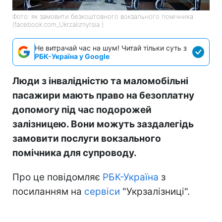
Фото: як замовити безкоштовного вокзального помічника
(facebook.com_Ukrzaliznytsia )
Не витрачай час на шум! Читай тільки суть з
РБК-Україна у Google
Люди з інвалідністю та маломобільні
пасажири мають право на безоплатну
допомогу під час подорожей
залізницею. Вони можуть заздалегідь
замовити послуги вокзального
помічника для супроводу.
Про це повідомляє
РБК-Україна
з
посиланням на
сервіси
"Укрзалізниці".