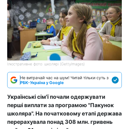
Ілюстративне фото: школярі (GettyImages)
Не витрачай час на шум! Читай тільки суть з
РБК-Україна у Google
Українські сім'ї почали одержувати
перші виплати за програмою "Пакунок
школяра". На початковому етапі держава
перерахувала понад 308 млн. гривень