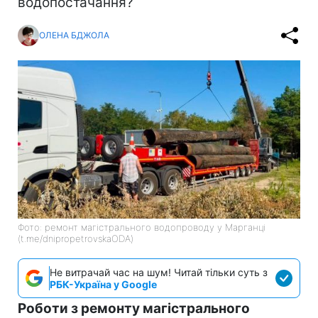
водопостачання?
ОЛЕНА БДЖОЛА
Фото: ремонт магістрального водопроводу у Марганці
(t.me/dnipropetrovskaODA)
Не витрачай час на шум! Читай тільки суть з
РБК-Україна у Google
Роботи з ремонту магістрального