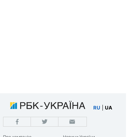
RU
|
UA
Про компанію
Новини України