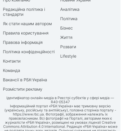
Редакційна політика і
Аналітика
стандарти
Політика
Як стати нашим автором
Бізнес
Правила користування
Життя
Правова інформація
Розваги
Політика конфіденційності
Lifestyle
Контакти
Команда
Вакансії в РБК-Україна
Розмістити рекламу
Ідентифікатор онлайн-медіа в Реєстрі суб’єктів у сфері медіа —
R40-05347
Інформаційний портал «РБК-Україна» має тримовну версію
(українську, російську та англійську), головна сторінка порталу -
https://www.rbc.ua
. Фотографії, зображення належать їх
правовласникам. Всі фотографії на Порталі, авторами яких є
журналісти «РБК-Україна», розміщені на умовах ліцензії Creative
Commons Attribution 4.0 International. Редакція «РБК-Україна» може
не поділяти точку зору авторів. Оціночні судження не підлягають