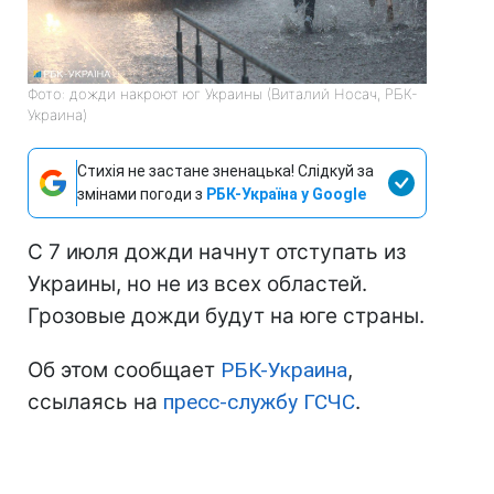
Фото: дожди накроют юг Украины (Виталий Носач, РБК-
Украина)
Стихія не застане зненацька! Слідкуй за
змінами погоди з
РБК-Україна у Google
С 7 июля дожди начнут отступать из
Украины, но не из всех областей.
Грозовые дожди будут на юге страны.
Об этом сообщает
РБК-Украина
,
ссылаясь на
пресс-службу ГСЧС
.