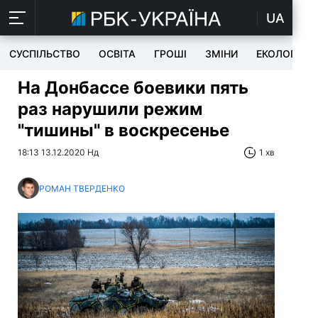
UA
СУСПІЛЬСТВО
ОСВІТА
ГРОШІ
ЗМІНИ
ЕКОЛОГІЯ
На Донбассе боевики пять
раз нарушили режим
"тишины" в воскресенье
18:13 13.12.2020 Нд
1 хв
РОМАН ТВЕРДЕНКО