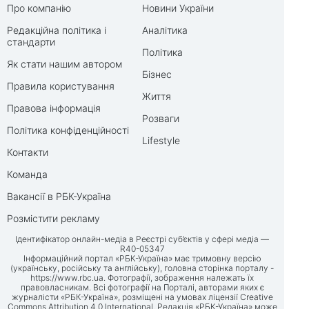
Про компанію
Новини України
Редакційна політика і
Аналітика
стандарти
Політика
Як стати нашим автором
Бізнес
Правила користування
Життя
Правова інформація
Розваги
Політика конфіденційності
Lifestyle
Контакти
Команда
Вакансії в РБК-Україна
Розмістити рекламу
Ідентифікатор онлайн-медіа в Реєстрі суб’єктів у сфері медіа —
R40-05347
Інформаційний портал «РБК-Україна» має тримовну версію
(українську, російську та англійську), головна сторінка порталу -
https://www.rbc.ua
. Фотографії, зображення належать їх
правовласникам. Всі фотографії на Порталі, авторами яких є
журналісти «РБК-Україна», розміщені на умовах ліцензії Creative
Commons Attribution 4.0 International. Редакція «РБК-Україна» може