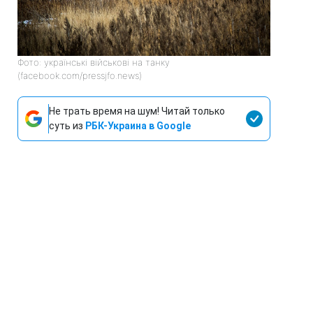
Фото: українські військові на танку
(facebook.com/pressjfo.news)
Не трать время на шум! Читай только
суть из
РБК-Украина в Google