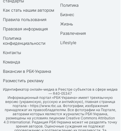
стандарты
Политика
Как стать нашим автором
Бизнес
Правила пользования
Жизнь
Правовая информация
Развлечения
Политика
Lifestyle
конфиденциальности
Контакты
Команда
Вакансии в РБК-Украина
Разместить рекламу
Идентификатор онлайн-медиа в Реестре субъектов в сфере медиа
— R40-05347
Информационный портал «РБК-Украина» имеет трехязычную
версию (украинскую, русскую и английскую), главная страница
портала –
https://www.rbc.ua
. Фотографии, изображения
принадлежат их правообладателям. Все фотографии на Портале,
авторами которых являются журналисты РБК-Украина,
размещены на условиях лицензии Creative Commons Attribution
4.0 International. Редакция РБК-Украина может не разделять точку
зрения авторов. Оценочные суждения не подлежат
опровержению и подтверждению их правдивости. За