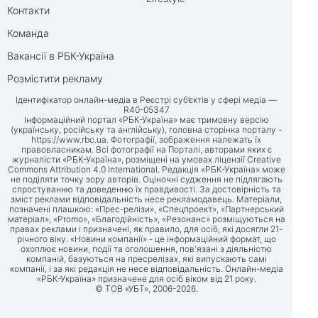
Контакти
Команда
Вакансії в РБК-Україна
Розмістити рекламу
Ідентифікатор онлайн-медіа в Реєстрі суб’єктів у сфері медіа —
R40-05347
Інформаційний портал «РБК-Україна» має тримовну версію
(українську, російську та англійську), головна сторінка порталу -
https://www.rbc.ua
. Фотографії, зображення належать їх
правовласникам. Всі фотографії на Порталі, авторами яких є
журналісти «РБК-Україна», розміщені на умовах ліцензії Creative
Commons Attribution 4.0 International. Редакція «РБК-Україна» може
не поділяти точку зору авторів. Оціночні судження не підлягають
спростуванню та доведенню їх правдивості. За достовірність та
зміст реклами відповідальність несе рекламодавець. Матеріали,
позначені плашкою: «Прес-релізи», «Спецпроект», «Партнерський
матеріал», «Promo», «Благодійність», «Резонанс» розміщуються на
правах реклами і призначені, як правило, для осіб, які досягли 21-
річного віку. «Новини компанії» - це інформаційний формат, що
охоплює новини, події та оголошення, пов'язані з діяльністю
компаній, базуються на пресрелізах, які випускають самі
компанії, і за які редакція не несе відповідальність. Онлайн-медіа
«РБК-Україна» призначене для осіб віком від 21 року.
© ТОВ «УБТ», 2006-2026.