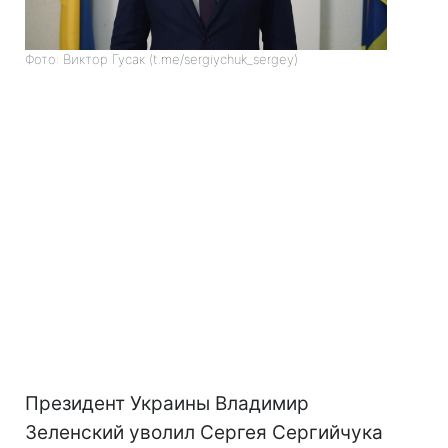
Фото: Виктор Гусак (t.me/sergiychuk_sergey)
Президент Украины Владимир
Зеленский уволил Сергея Сергийчука