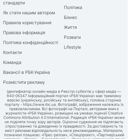
стандарти
Політика
Як стати нашим автором
Бізнес
Правила користування
Життя
Правова інформація
Розваги
Політика конфіденційності
Lifestyle
Контакти
Команда
Вакансії в РБК-Україна
Розмістити рекламу
Ідентифікатор онлайн-медіа в Реєстрі суб’єктів у сфері медіа —
R40-05347 Інформаційний портал «РБК-Україна» має тримовну
версію (українську, російську та англійську), головна сторінка
порталу -
https://www.rbc.ua
. Фотографії, зображення належать їх
правовласникам. Всі фотографії на Порталі, авторами яких є
журналісти «РБК-Україна», розміщені на умовах ліцензії Creative
Commons Attribution 4.0 International. Редакція «РБК-Україна» може
не поділяти точку зору авторів. Оціночні судження не підлягають
спростуванню та доведенню їх правдивості. За достовірність та
зміст реклами відповідальність несе рекламодавець. Матеріали,
позначені плашкою: «Прес-релізи», «Спецпроект», «Партнерський