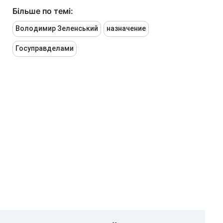
Більше по темі:
Володимир Зеленський
назначение
Госуправделами