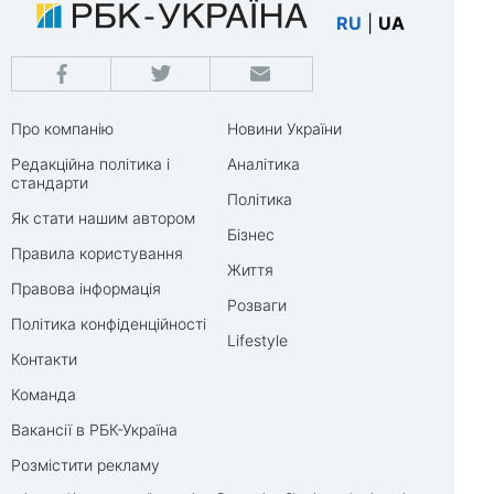
RU
|
UA
Про компанію
Новини України
Редакційна політика і
Аналітика
стандарти
Політика
Як стати нашим автором
Бізнес
Правила користування
Життя
Правова інформація
Розваги
Політика конфіденційності
Lifestyle
Контакти
Команда
Вакансії в РБК-Україна
Розмістити рекламу