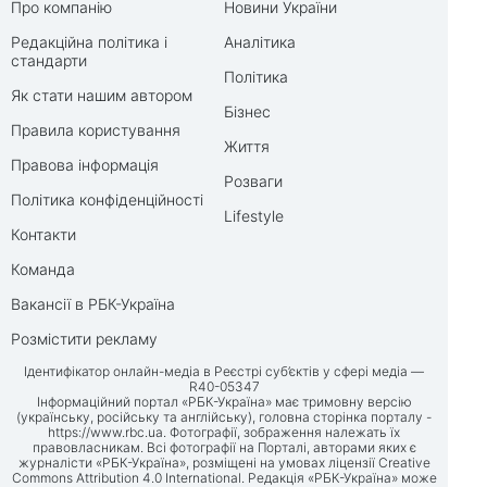
Про компанію
Новини України
Редакційна політика і
Аналітика
стандарти
Політика
Як стати нашим автором
Бізнес
Правила користування
Життя
Правова інформація
Розваги
Політика конфіденційності
Lifestyle
Контакти
Команда
Вакансії в РБК-Україна
Розмістити рекламу
Ідентифікатор онлайн-медіа в Реєстрі суб’єктів у сфері медіа —
R40-05347
Інформаційний портал «РБК-Україна» має тримовну версію
(українську, російську та англійську), головна сторінка порталу -
https://www.rbc.ua
. Фотографії, зображення належать їх
правовласникам. Всі фотографії на Порталі, авторами яких є
журналісти «РБК-Україна», розміщені на умовах ліцензії Creative
Commons Attribution 4.0 International. Редакція «РБК-Україна» може