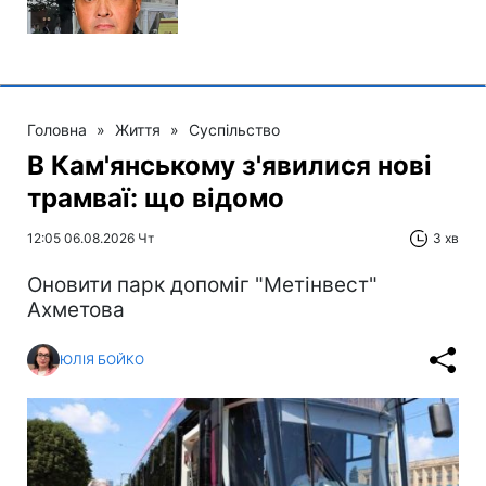
Головна
»
Життя
»
Суспільство
В Кам'янському з'явилися нові
трамваї: що відомо
12:05 06.08.2026 Чт
3 хв
Оновити парк допоміг "Метінвест"
Ахметова
ЮЛІЯ БОЙКО