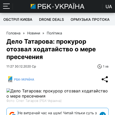
UA
ОБСТРІЛ КИЄВА
DRONE DEALS
ОРМУЗЬКА ПРОТОКА
Головна
»
Новини
»
Політика
Дело Татарова: прокурор
отозвал ходатайство о мере
пресечения
11:27 30.12.2020 Ср
1 хв
РБК-УКРАЇНА
Фото: Олег Татаров (РБК-Украина)
Не витрачай час на шум! Читай тільки суть з