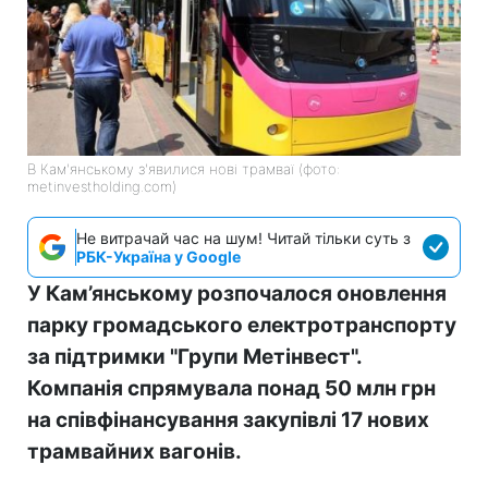
В Кам'янському з'явилися нові трамваї (фото:
metinvestholding.com)
Не витрачай час на шум! Читай тільки суть з
РБК-Україна у Google
У Кам’янському розпочалося оновлення
парку громадського електротранспорту
за підтримки "Групи Метінвест".
Компанія спрямувала понад 50 млн грн
на співфінансування закупівлі 17 нових
трамвайних вагонів.