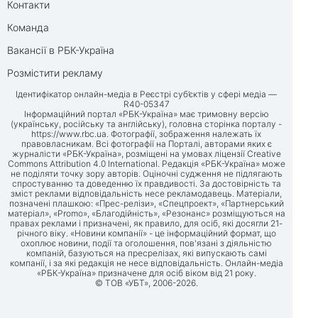
Контакти
Команда
Вакансії в РБК-Україна
Розмістити рекламу
Ідентифікатор онлайн-медіа в Реєстрі суб’єктів у сфері медіа —
R40-05347
Інформаційний портал «РБК-Україна» має тримовну версію
(українську, російську та англійську), головна сторінка порталу -
https://www.rbc.ua
. Фотографії, зображення належать їх
правовласникам. Всі фотографії на Порталі, авторами яких є
журналісти «РБК-Україна», розміщені на умовах ліцензії Creative
Commons Attribution 4.0 International. Редакція «РБК-Україна» може
не поділяти точку зору авторів. Оціночні судження не підлягають
спростуванню та доведенню їх правдивості. За достовірність та
зміст реклами відповідальність несе рекламодавець. Матеріали,
позначені плашкою: «Прес-релізи», «Спецпроект», «Партнерський
матеріал», «Promo», «Благодійність», «Резонанс» розміщуються на
правах реклами і призначені, як правило, для осіб, які досягли 21-
річного віку. «Новини компанії» - це інформаційний формат, що
охоплює новини, події та оголошення, пов'язані з діяльністю
компаній, базуються на пресрелізах, які випускають самі
компанії, і за які редакція не несе відповідальність. Онлайн-медіа
«РБК-Україна» призначене для осіб віком від 21 року.
© ТОВ «УБТ», 2006-2026.