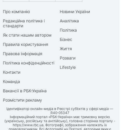
Про компанію
Новини України
Редакційна політика і
Аналітика
стандарти
Політика
Як стати нашим автором
Бізнес
Правила користування
Життя
Правова інформація
Розваги
Політика конфіденційності
Lifestyle
Контакти
Команда
Вакансії в РБК-Україна
Розмістити рекламу
Ідентифікатор онлайн-медіа в Реєстрі суб’єктів у сфері медіа —
R40-05347
Інформаційний портал «РБК-Україна» має тримовну версію
(українську, російську та англійську), головна сторінка порталу -
https://www.rbc.ua
. Фотографії, зображення належать їх
правовласникам. Всі фотографії на Порталі, авторами яких є