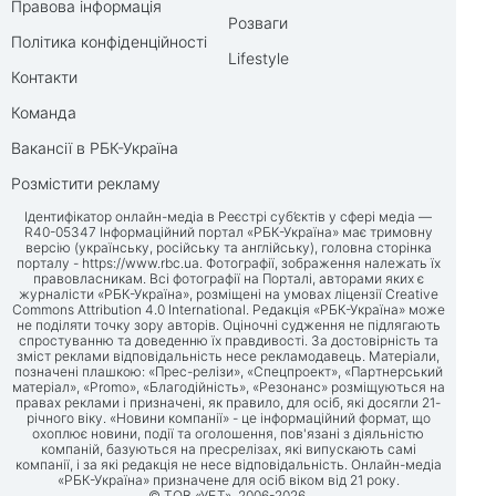
Правова інформація
Розваги
Політика конфіденційності
Lifestyle
Контакти
Команда
Вакансії в РБК-Україна
Розмістити рекламу
Ідентифікатор онлайн-медіа в Реєстрі суб’єктів у сфері медіа —
R40-05347 Інформаційний портал «РБК-Україна» має тримовну
версію (українську, російську та англійську), головна сторінка
порталу -
https://www.rbc.ua
. Фотографії, зображення належать їх
правовласникам. Всі фотографії на Порталі, авторами яких є
журналісти «РБК-Україна», розміщені на умовах ліцензії Creative
Commons Attribution 4.0 International. Редакція «РБК-Україна» може
не поділяти точку зору авторів. Оціночні судження не підлягають
спростуванню та доведенню їх правдивості. За достовірність та
зміст реклами відповідальність несе рекламодавець. Матеріали,
позначені плашкою: «Прес-релізи», «Спецпроект», «Партнерський
матеріал», «Promo», «Благодійність», «Резонанс» розміщуються на
правах реклами і призначені, як правило, для осіб, які досягли 21-
річного віку. «Новини компанії» - це інформаційний формат, що
охоплює новини, події та оголошення, пов'язані з діяльністю
компаній, базуються на пресрелізах, які випускають самі
компанії, і за які редакція не несе відповідальність. Онлайн-медіа
«РБК-Україна» призначене для осіб віком від 21 року.
© ТОВ «УБТ», 2006-2026.