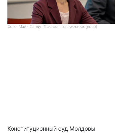
Фото: Майя Санду (flickr com reneweuropegroup)
Конституционный суд Молдовы