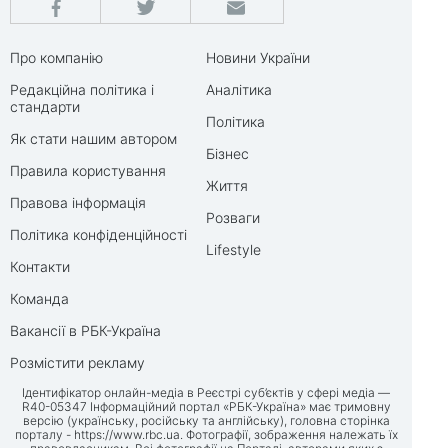
Про компанію
Новини України
Редакційна політика і
Аналітика
стандарти
Політика
Як стати нашим автором
Бізнес
Правила користування
Життя
Правова інформація
Розваги
Політика конфіденційності
Lifestyle
Контакти
Команда
Вакансії в РБК-Україна
Розмістити рекламу
Ідентифікатор онлайн-медіа в Реєстрі суб’єктів у сфері медіа —
R40-05347 Інформаційний портал «РБК-Україна» має тримовну
версію (українську, російську та англійську), головна сторінка
порталу -
https://www.rbc.ua
. Фотографії, зображення належать їх