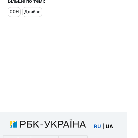
Більше по темі:
ООН
Донбас
RU
|
UA