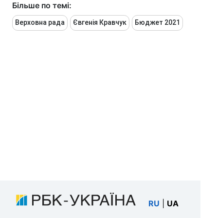
Більше по темі:
Верховна рада
Євгенія Кравчук
Бюджет 2021
RU
|
UA