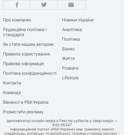
Про компанію
Новини України
Редакційна політика і
Аналітика
стандарти
Політика
Як стати нашим автором
Бізнес
Правила користування
Життя
Правова інформація
Розваги
Політика конфіденційності
Lifestyle
Контакти
Команда
Вакансії в РБК-Україна
Розмістити рекламу
Ідентифікатор онлайн-медіа в Реєстрі суб’єктів у сфері медіа —
R40-05347
Інформаційний портал «РБК-Україна» має тримовну версію
(українську, російську та англійську), головна сторінка порталу -