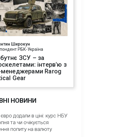
янтин Широкун
пондент РБК-Україна
бутнє ЗСУ – за
оскелетами: інтерв'ю з
-менеджерами Rarog
ical Gear
ВНІ НОВИНИ
 євро додали в ціні: курс НБУ
рпня та чи очікується
ення попиту на валюту