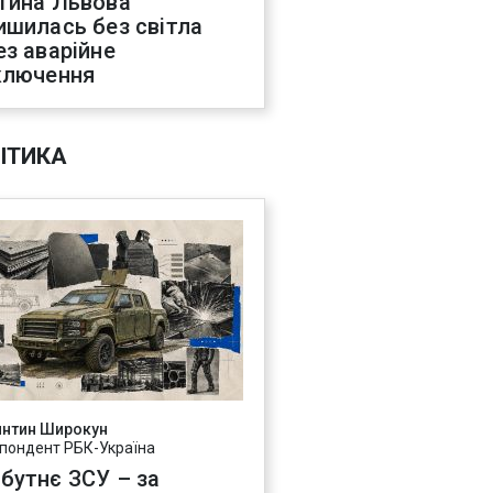
тина Львова
ишилась без світла
ез аварійне
ключення
ІТИКА
янтин Широкун
пондент РБК-Україна
бутнє ЗСУ – за