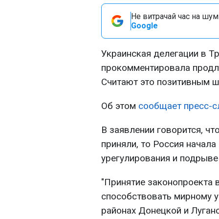
Не витрачай час на шум!
Google
Украинская делегации в Т
прокомментировала прод
Считают это позитивным ш
Об этом
сообщает пресс-с
В заявлении говорится, чт
приняли, то Россия начала
урегулирования и подрыве
"Принятие законопроекта в
способствовать мирному у
районах Донецкой и Луганс