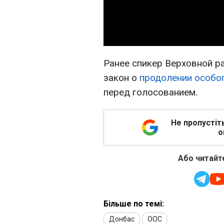
Ранее спикер Верховной р
закон о
продолении особог
перед голосованием.
Не пропустіт
о
Або читайте
Більше по темі:
Донбас
ООС