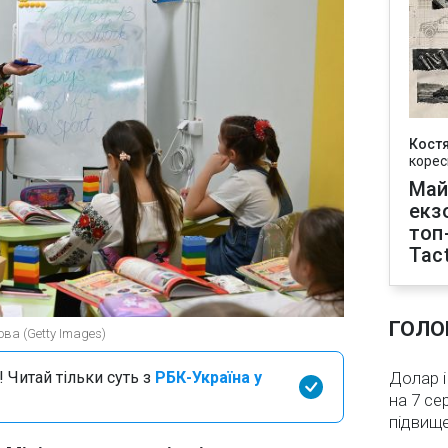
Кост
корес
Май
екз
топ
Tact
ГОЛО
ова (Getty Images)
 Читай тільки суть з
РБК-Україна у
Долар і
на 7 се
підвищ