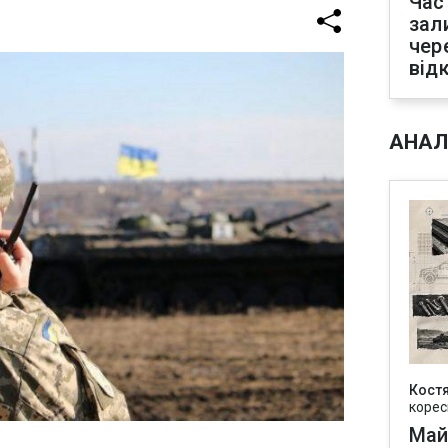
Час
зал
чер
від
АНАЛ
Кост
корес
Май