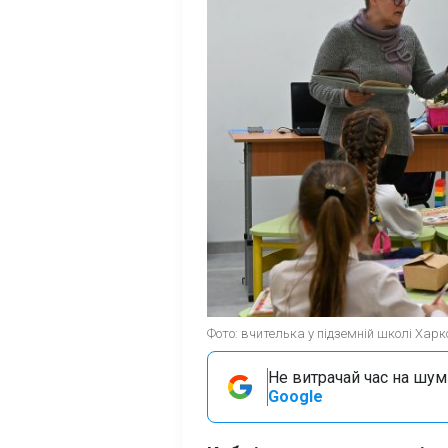
Фото: вчителька у підземній школі Харк
Не витрачай час на шум!
Google