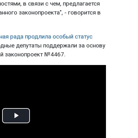
стями, в связи с чем, предлагается
нного законопроекта", - говорится в
ная рада продлила особый статус
одные депутаты поддержали за основу
ий законопроект №4467.
Play
Video