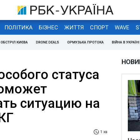
ПОЛІТИКА
БІЗНЕС
ЖИТТЯ
СПОРТ
WAVE
S
ОБСТРІЛ КИЄВА
DRONE DEALS
ОРМУЗЬКА ПРОТОКА
ВІЙНА В УКРАЇНІ
НОВИ
особого статуса
поможет
ать ситуацию на
ТКГ
1 хв