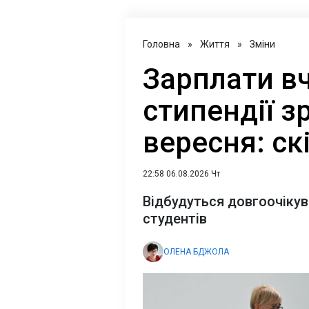
Головна
»
Життя
»
Зміни
Зарплати вч
стипендії з
вересня: ск
22:58 06.08.2026 Чт
Відбудуться довгоочікува
студентів
ОЛЕНА БДЖОЛА