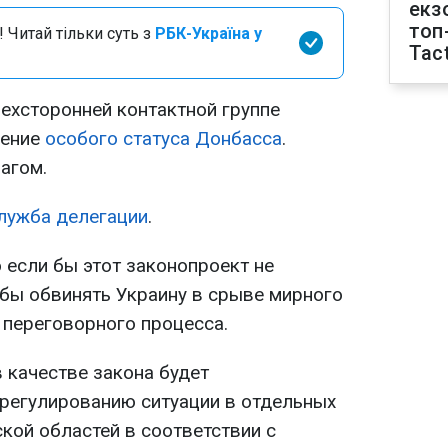
екз
топ
 Читай тільки суть з
РБК-Україна у
Tact
рехсторонней контактной группе
ление
особого статуса Донбасса
.
агом.
лужба делегации
.
о если бы этот законопроект не
 бы обвинять Украину в срыве мирного
 переговорного процесса.
 качестве закона будет
регулированию ситуации в отдельных
кой областей в соответствии с