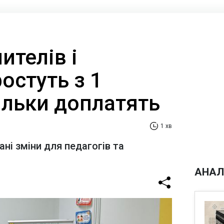
ителів і
ростуть з 1
ільки доплатять
1 хв
ні зміни для педагогів та
АНАЛ