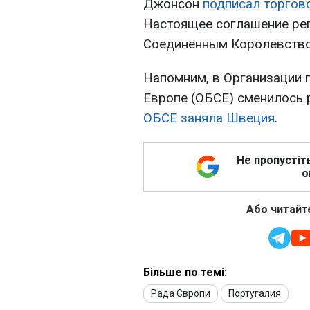
Джонсон
подписал торгов
Настоящее соглашение ре
Соединенным Королевством
Напомним, в Организации п
Европе (ОБСЕ) сменилось 
ОБСЕ заняла Швеция
.
Не пропустіт
о
Або читайте
Більше по темі:
Рада Європи
Португалия