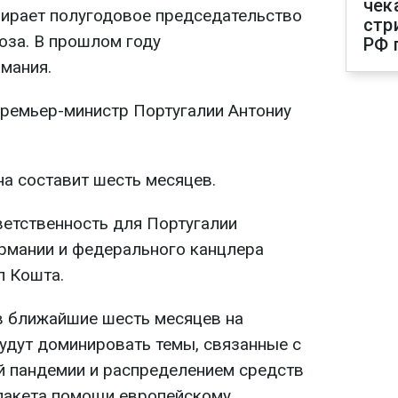
чек
бирает полугодовое председательство
стр
юза. В прошлом году
РФ 
мания.
ремьер-министр Португалии Антониу
а составит шесть месяцев.
тветственность для Португалии
ермании и федерального канцлера
л Кошта.
 в ближайшие шесть месяцев на
будут доминировать темы, связанные с
й пандемии и распределением средств
 пакета помощи европейскому