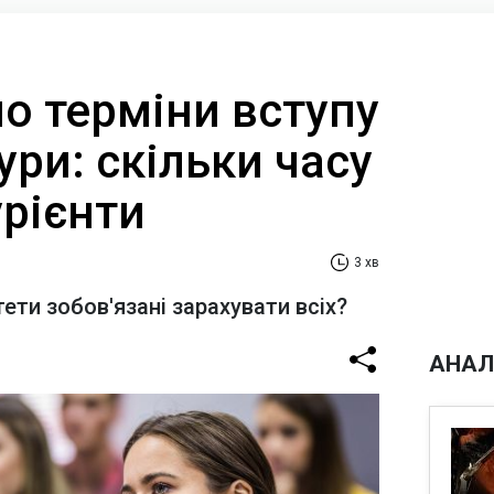
о терміни вступу
ури: скільки часу
урієнти
3 хв
ети зобов'язані зарахувати всіх?
АНАЛ