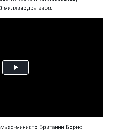
0 миллиардов евро.
Play
Video
емьер-министр Британии Борис