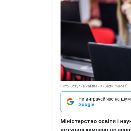
Фото: Вступна кампанія (Getty Images)
Не витрачай час на шум!
Google
Міністерство освіти і нау
вступної кампанії до асп