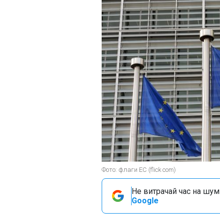
Фото: флаги ЕС (flick com)
Не витрачай час на шум!
Google