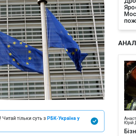
Дро
Яро
Мос
по
АНАЛ
 Читай тільки суть з
РБК-Україна у
Анаст
Юрій 
Біз