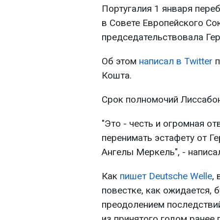
Португалия 1 января пере
в Совете Европейского Со
председательствовала Гер
Об этом
написал в Twitter
п
Кошта.
Срок полномочий Лиссабон
"Это - честь и огромная о
перенимать эстафету от Г
Ангелы Меркель", - написа
Как
пишет Deutsche Welle
,
повестке, как ожидается, 
преодолением последстви
из принятого годом ранее