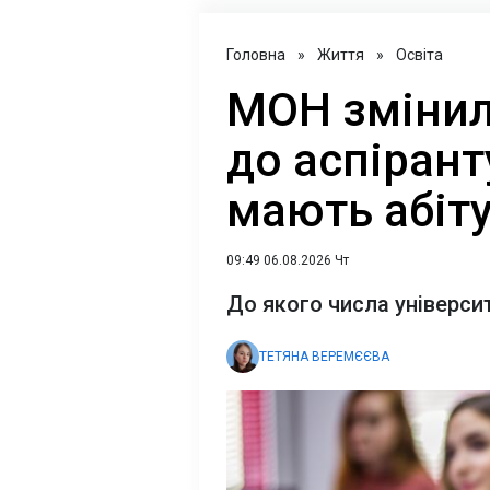
Головна
»
Життя
»
Освіта
МОН змінил
до аспірант
мають абіт
09:49 06.08.2026 Чт
До якого числа університ
ТЕТЯНА ВЕРЕМЄЄВА