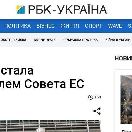
ПОЛІТИКА
БІЗНЕС
ЖИТТЯ
СПОРТ
WAVE
S
ОБСТРІЛ КИЄВА
DRONE DEALS
ОРМУЗЬКА ПРОТОКА
ВІЙНА В УКРАЇНІ
НОВИ
 стала
лем Совета ЕС
1 хв