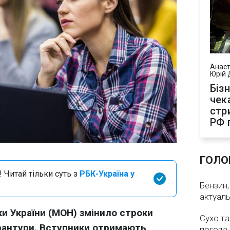
Анаст
Юрій 
Біз
чек
стр
РФ 
ГОЛО
 Читай тільки суть з
РБК-Україна у
Бензин,
актуаль
ки України (МОН) змінило строки
Сухо та
ірантури. Вступники отримають
погода 