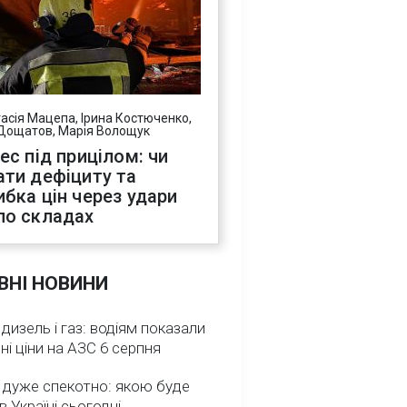
асія Мацепа, Ірина Костюченко,
Дощатов, Марія Волощук
нес під прицілом: чи
ати дефіциту та
ибка цін через удари
по складах
ВНІ НОВИНИ
 дизель і газ: водіям показали
ні ціни на АЗС 6 серпня
 дуже спекотно: якою буде
в Україні сьогодні