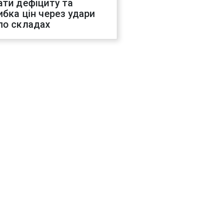
ати дефіциту та
ибка цін через удари
по складах