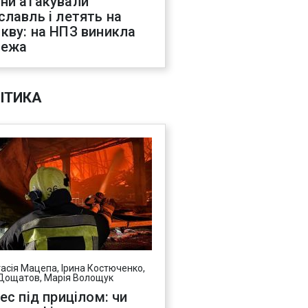
ни атакували
славль і летять на
кву: на НПЗ виникла
жежа
ІТИКА
асія Мацепа, Ірина Костюченко,
Дощатов, Марія Волощук
нес під прицілом: чи