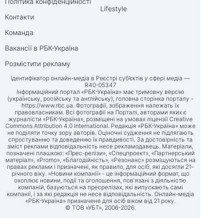
Політика конфіденційності
Lifestyle
Контакти
Команда
Вакансії в РБК-Україна
Розмістити рекламу
Ідентифікатор онлайн-медіа в Реєстрі суб’єктів у сфері медіа —
R40-05347
Інформаційний портал «РБК-Україна» має тримовну версію
(українську, російську та англійську), головна сторінка порталу -
https://www.rbc.ua
. Фотографії, зображення належать їх
правовласникам. Всі фотографії на Порталі, авторами яких є
журналісти «РБК-Україна», розміщені на умовах ліцензії Creative
Commons Attribution 4.0 International. Редакція «РБК-Україна» може
не поділяти точку зору авторів. Оціночні судження не підлягають
спростуванню та доведенню їх правдивості. За достовірність та
зміст реклами відповідальність несе рекламодавець. Матеріали,
позначені плашкою: «Прес-релізи», «Спецпроект», «Партнерський
матеріал», «Promo», «Благодійність», «Резонанс» розміщуються на
правах реклами і призначені, як правило, для осіб, які досягли 21-
річного віку. «Новини компанії» - це інформаційний формат, що
охоплює новини, події та оголошення, пов'язані з діяльністю
компаній, базуються на пресрелізах, які випускають самі
компанії, і за які редакція не несе відповідальність. Онлайн-медіа
«РБК-Україна» призначене для осіб віком від 21 року.
© ТОВ «УБТ», 2006-2026.