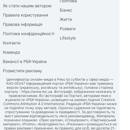
Політика
Як стати нашим автором
Бізнес
Правила користування
Життя
Правова інформація
Розваги
Політика конфіденційності
Lifestyle
Контакти
Команда
Вакансії в РБК-Україна
Розмістити рекламу
Ідентифікатор онлайн-медіа в Реєстрі суб’єктів у сфері медіа —
R40-05347 Інформаційний портал «РБК-Україна» має тримовну
версію (українську, російську та англійську), головна сторінка
порталу -
https://www.rbc.ua
. Фотографії, зображення належать їх
правовласникам. Всі фотографії на Порталі, авторами яких є
журналісти «РБК-Україна», розміщені на умовах ліцензії Creative
Commons Attribution 4.0 International. Редакція «РБК-Україна» може
не поділяти точку зору авторів. Оціночні судження не підлягають
спростуванню та доведенню їх правдивості. За достовірність та
зміст реклами відповідальність несе рекламодавець. Матеріали,
позначені плашкою: «Прес-релізи», «Спецпроект», «Партнерський
матеріал», «Promo», «Благодійність», «Резонанс» розміщуються на
правах реклами і призначені, як правило, для осіб, які досягли 21-