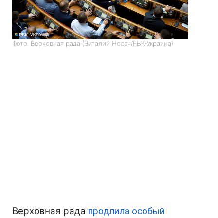
Фото: Верховная рада (Виталий Носач/РБК-Украина)
Верховная рада
продлила особый