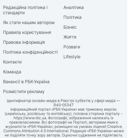
Редакційна політика і
Аналітика
стандарти
Політика
Як стати нашим автором
Бізнес
Правила користування
Життя
Правова інформація
Розваги
Політика конфіденційності
Lifestyle
Контакти
Команда
Вакансії в РБК-Україна
Розмістити рекламу
Ідентифікатор онлайн-медіа в Реєстрі суб’єктів у сфері медіа —
R40-05347
Інформаційний портал «РБК-Україна» має тримовну версію
(українську, російську та англійську), головна сторінка порталу -
https://www.rbc.ua
. Фотографії, зображення належать їх
правовласникам. Всі фотографії на Порталі, авторами яких є
журналісти «РБК-Україна», розміщені на умовах ліцензії Creative
Commons Attribution 4.0 International. Редакція «РБК-Україна» може
не поділяти точку зору авторів. Оціночні судження не підлягають