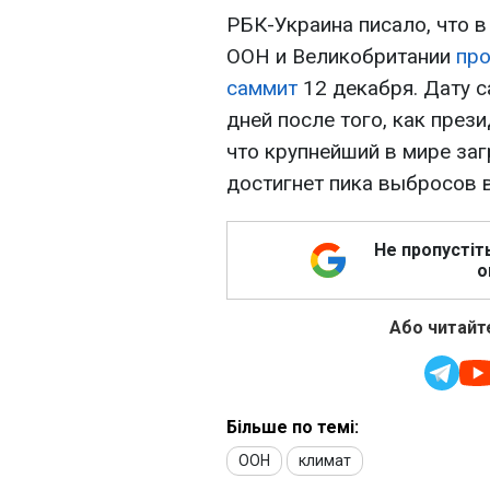
РБК-Украина писало, что в
ООН и Великобритании
про
саммит
12 декабря. Дату с
дней после того, как през
что крупнейший в мире за
достигнет пика выбросов в
Не пропустіт
о
Або читайте
Більше по темі:
ООН
климат