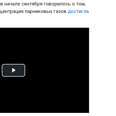
в начале сентября говорилось о том,
онцентрация парниковых газов
достигла
Play
Video