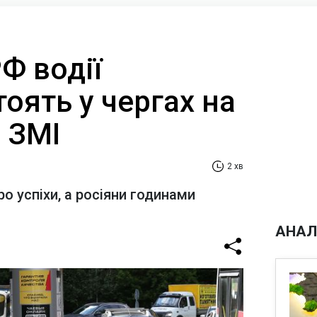
РФ водії
оять у чергах на
- ЗМІ
2 хв
о успіхи, а росіяни годинами
АНАЛ