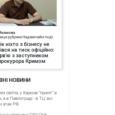
 Акимова
ниця рубрики Надзвичайні події
ік ніхто з бізнесу не
івся на тиск офіційно:
ерв'ю з заступником
прокурора Кримом
ВНІ НОВИНИ
з світла, у Харкові "приліт" в
, а в Павлограді - в ТЦ: всі
и атак РФ
ння керівника CEO Club