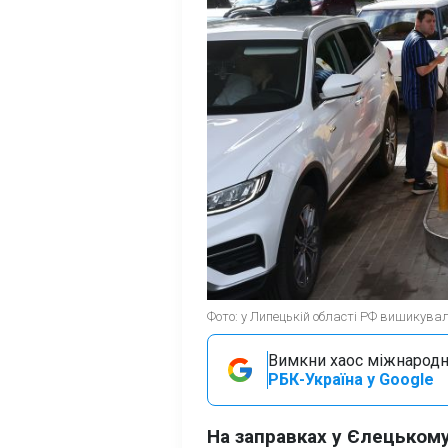
Фото: у Липецькій області РФ вишикувал
Вимкни хаос міжнародн
РБК-Україна у Google
На заправках у Єлецькому