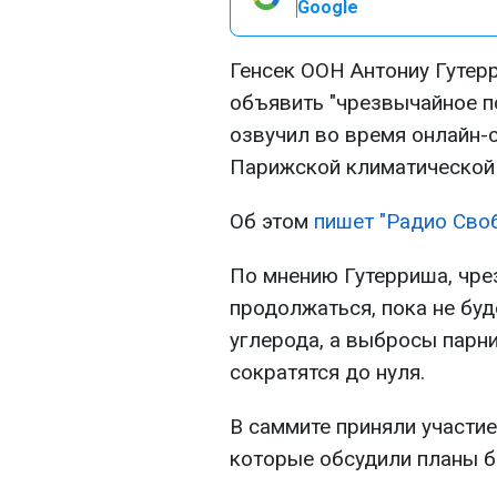
Google
Генсек ООН Антониу Гутер
объявить "чрезвычайное п
озвучил во время онлайн-
Парижской климатической 
Об этом
пишет "Радио Сво
По мнению Гутерриша, чр
продолжаться, пока не буд
углерода, а выбросы парн
сократятся до нуля.
В саммите приняли участие
которые обсудили планы б