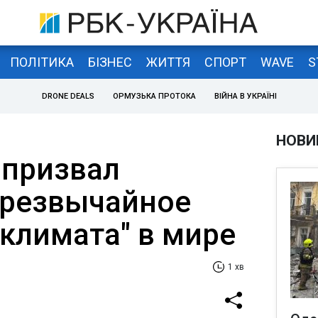
ПОЛІТИКА
БІЗНЕС
ЖИТТЯ
СПОРТ
WAVE
S
DRONE DEALS
ОРМУЗЬКА ПРОТОКА
ВІЙНА В УКРАЇНІ
НОВИ
 призвал
чрезвычайное
климата" в мире
1 хв