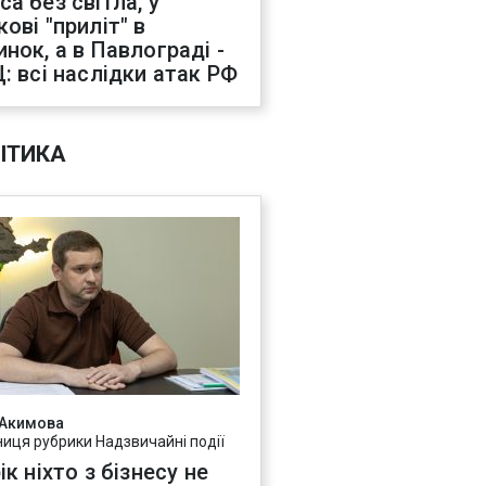
са без світла, у
ові "приліт" в
инок, а в Павлограді -
Ц: всі наслідки атак РФ
ІТИКА
 Акимова
ниця рубрики Надзвичайні події
ік ніхто з бізнесу не