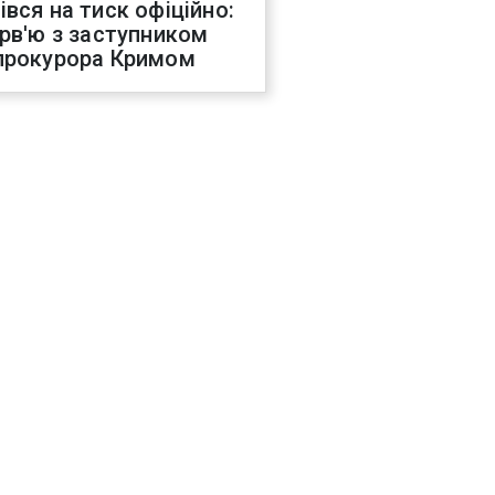
івся на тиск офіційно:
ерв'ю з заступником
прокурора Кримом