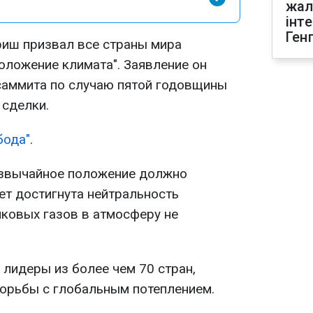
жал
інт
Ген
риш призвал все страны мира
оложение климата". Заявление он
саммита по случаю пятой годовщины
сделки.
бода"
.
езвычайное положение должно
ет достигнута нейтральность
иковых газов в атмосферу не
 лидеры из более чем 70 стран,
орьбы с глобальным потеплением.