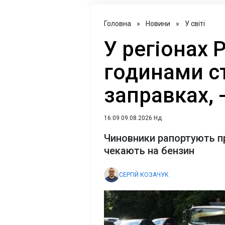
Головна
»
Новини
»
У світі
У регіонах 
годинами ст
заправках, 
16:09 09.08.2026 Нд
Чиновники рапортують пр
чекають на бензин
СЕРГІЙ КОЗАЧУК