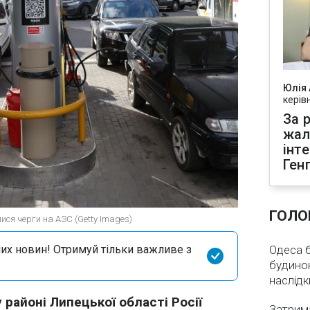
Юлія
керів
За р
жал
інт
Ген
ГОЛО
ися черги на АЗС (Getty Images)
их новин! Отримуй тільки важливе з
Одеса бе
будинок
наслідк
 районі Липецької області Росії
Затрима