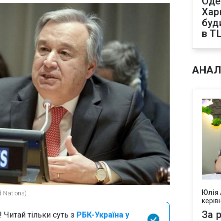
Оде
Харк
буд
в Т
АНАЛ
Юлія
d Nations)
керів
За р
 Читай тільки суть з
РБК-Україна у