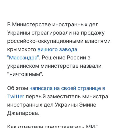
В Министерстве иностранных дел
Украины отреагировали на продажу
российско-оккупационными властями
крымского
винного завода
"Массандра"
. Решение России в
украинском министерстве назвали
"ничтожным".
Об этом
написала на своей странице в
Twitter
первый заместитель министра
иностранных дел Украины Эмине
Джапарова.
Как отметила представитель МИД,