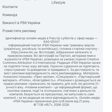
Lifestyle
Контакти
Команда
Вакансії в РБК-Україна
Розмістити рекламу
Ідентифікатор онлайн-медіа в Реєстрі суб’єктів у сфері медіа —
R40-05347
Інформаційний портал «РБК-Україна» має тримовну версію
(українську, російську та англійську), головна сторінка порталу -
https://www.rbc.ua
. Фотографії, зображення належать їх
правовласникам. Всі фотографії на Порталі, авторами яких є
журналісти «РБК-Україна», розміщені на умовах ліцензії Creative
Commons Attribution 4.0 International. Редакція «РБК-Україна» може
не поділяти точку зору авторів. Оціночні судження не підлягають
спростуванню та доведенню їх правдивості. За достовірність та
зміст реклами відповідальність несе рекламодавець. Матеріали,
позначені плашкою: «Прес-релізи», «Спецпроект», «Партнерський
матеріал», «Promo», «Благодійність», «Резонанс» розміщуються на
правах реклами і призначені, як правило, для осіб, які досягли 21-
річного віку. «Новини компанії» - це інформаційний формат, що
охоплює новини, події та оголошення, пов'язані з діяльністю
компаній, базуються на пресрелізах, які випускають самі
компанії, і за які редакція не несе відповідальність. Онлайн-медіа
«РБК-Україна» призначене для осіб віком від 21 року.
© ТОВ «УБТ», 2006-2026.