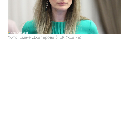
Фото: Еміне Джапарова (РБК-Україна)