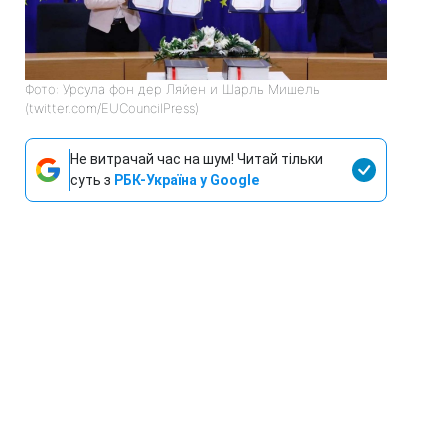
Фото: Урсула фон дер Ляйен и Шарль Мишель
(twitter.com/EUCouncilPress)
Не витрачай час на шум! Читай тільки
суть з
РБК-Україна у Google