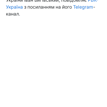
України Іван Вигівський, повідомляє
РБК-
Україна
з посиланням на його
Telegram
-
канал.