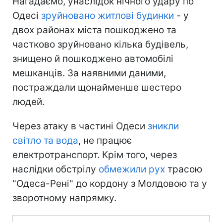
Нагадаємо, унаслідок нічного удару по
Одесі
зруйновано житлові будинки
- у
двох районах міста пошкоджено та
частково зруйновано кілька будівель,
знищено й пошкоджено автомобілі
мешканців. За наявними даними,
постраждали щонайменше шестеро
людей.
Через атаку в частині Одеси
зникли
світло та вода
, не працює
електротранспорт. Крім того, через
наслідки обстрілу
обмежили рух
трасою
"Одеса-Рені" до кордону з Молдовою та у
зворотному напрямку.