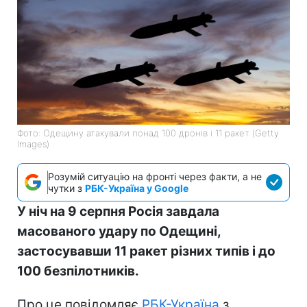
Фото: Одещину атакували понад 100 дронів і 11 ракет (Getty
Images)
Розумій ситуацію на фронті через факти, а не
чутки з
РБК-Україна у Google
У ніч на 9 серпня Росія завдала
масованого удару по Одещині,
застосувавши 11 ракет різних типів і до
100 безпілотників.
Про це повідомляє
РБК-Україна
з