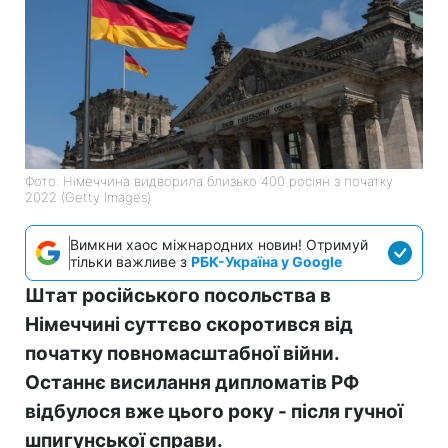
Фото: Німеччина видворила близько 400 росіян з початку
2022 (Getty Images)
Вимкни хаос міжнародних новин! Отримуй
тільки важливе з
РБК-Україна у Google
Штат російського посольства в
Німеччині суттєво скоротився від
початку повномасштабної війни.
Останнє висилання дипломатів РФ
відбулося вже цього року - після гучної
шпигунської справи.