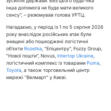
зусилля держави. Без цього будь-яка
інша допомога не буде мати великого
сенсу", – резюмував голова УРТЦ.
Нагадаємо, у період із 1 по 5 серпня 2026
року внаслідок російських атак були
знищені або пошкоджені логістичні
об'єкти
Rozetka
, "Епіцентру", Fozzy Group,
"Нової пошти", Novus,
Intertop Ukraine
,
логістичний комплекс із товарами
Puma
,
Toyota
, а також торговельний центр
мережі "Велмарт" у Києві.