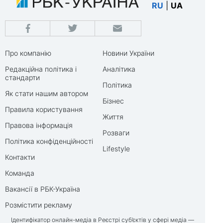
RU
|
UA
Про компанію
Новини України
Редакційна політика і
Аналітика
стандарти
Політика
Як стати нашим автором
Бізнес
Правила користування
Життя
Правова інформація
Розваги
Політика конфіденційності
Lifestyle
Контакти
Команда
Вакансії в РБК-Україна
Розмістити рекламу
Ідентифікатор онлайн-медіа в Реєстрі суб’єктів у сфері медіа —