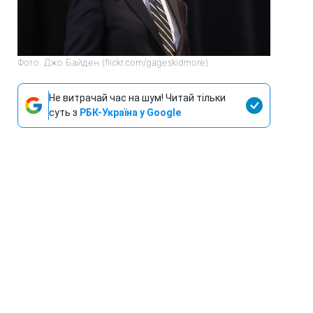
Фото: Джо Байден (flickr.com/gageskidmore)
Не витрачай час на шум! Читай тільки
суть з
РБК-Україна у Google