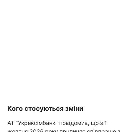
Кого стосуються зміни
АТ "Укрексімбанк" повідомив, що з 1
жовтня 2026 року припиняє співпрацю з