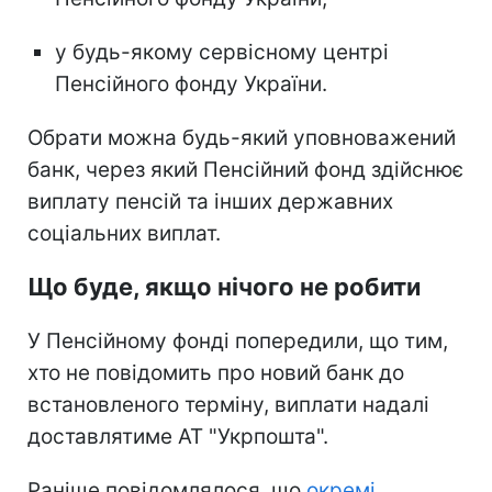
у будь-якому сервісному центрі
Пенсійного фонду України.
Обрати можна будь-який уповноважений
банк, через який Пенсійний фонд здійснює
виплату пенсій та інших державних
соціальних виплат.
Що буде, якщо нічого не робити
У Пенсійному фонді попередили, що тим,
хто не повідомить про новий банк до
встановленого терміну, виплати надалі
доставлятиме АТ "Укрпошта".
Раніше повідомлялося, що
окремі