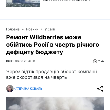
Головна
»
Новини
»
У світі
Ремонт Wildberries може
обійтись Росії в чверть річного
дефіциту бюджету
06:49 06.08.2026 Чт
2 хв
Через відтік продавців оборот компанії
вже скоротився на чверть
КАТЕРИНА КОВАЛЬ