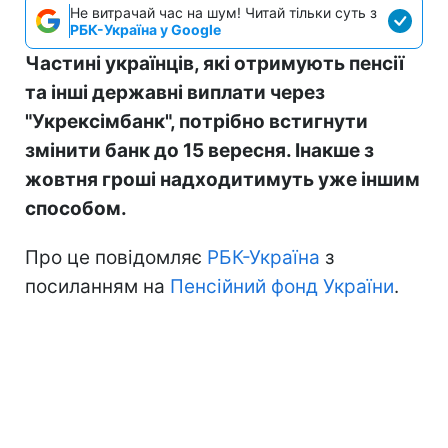
Не витрачай час на шум! Читай тільки суть з
РБК-Україна у Google
Частині українців, які отримують пенсії
та інші державні виплати через
"Укрексімбанк", потрібно встигнути
змінити банк до 15 вересня. Інакше з
жовтня гроші надходитимуть уже іншим
способом.
Про це повідомляє
РБК-Україна
з
посиланням на
Пенсійний фонд України
.