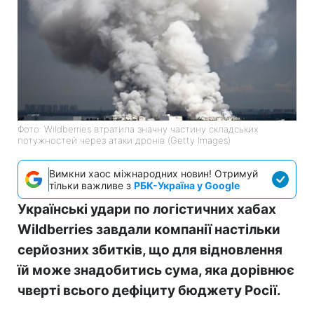
Фото: Wildberries втратила значну частину складських
потужностей через атаки дронів (Getty Images)
Вимкни хаос міжнародних новин! Отримуй
тільки важливе з
РБК-Україна у Google
Українські удари по логістичних хабах
Wildberries завдали компанії настільки
серйозних збитків, що для відновлення
їй може знадобитись сума, яка дорівнює
чверті всього дефіциту бюджету Росії.