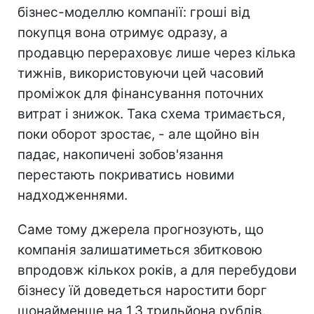
бізнес-моделлю компанії: гроші від
покупця вона отримує одразу, а
продавцю перераховує лише через кілька
тижнів, використовуючи цей часовий
проміжок для фінансування поточних
витрат і знижок. Така схема тримається,
поки оборот зростає, - але щойно він
падає, накопичені зобов'язання
перестають покриватись новими
надходженнями.
Саме тому джерела прогнозують, що
компанія залишатиметься збитковою
впродовж кількох років, а для перебудови
бізнесу їй доведеться наростити борг
щонайменше на 1,3 трильйона рублів.