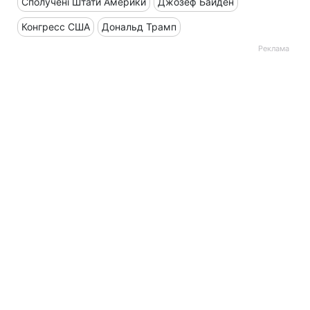
Сполучені Штати Америки
Джозеф Байден
Конгресс США
Дональд Трамп