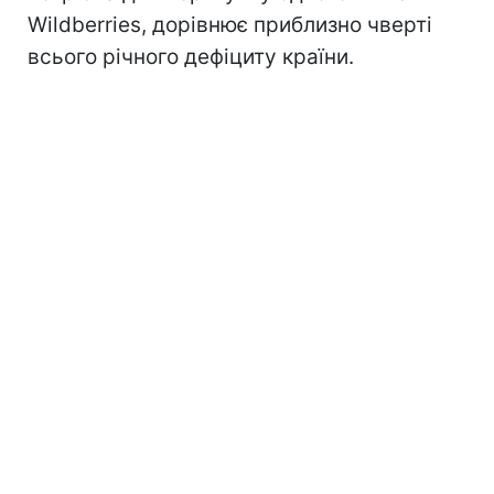
Wildberries, дорівнює приблизно чверті
всього річного дефіциту країни.