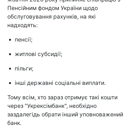
Пенсійним фондом України щодо
обслуговування рахунків, на які
надходять:
пенсії;
житлові субсидії;
пільги;
інші державні соціальні виплати.
Тому всім, хто зараз отримує такі кошти
через "Укрексімбанк", необхідно
заздалегідь обрати інший уповноважений
банк.