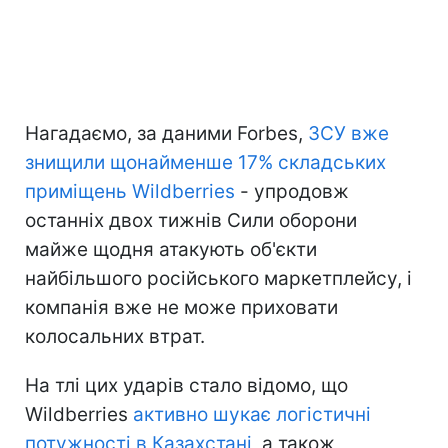
Нагадаємо, за даними Forbes,
ЗСУ вже
знищили щонайменше 17% складських
приміщень Wildberries
- упродовж
останніх двох тижнів Сили оборони
майже щодня атакують об'єкти
найбільшого російського маркетплейсу, і
компанія вже не може приховати
колосальних втрат.
На тлі цих ударів стало відомо, що
Wildberries
активно шукає логістичні
потужності в Казахстані
, а також