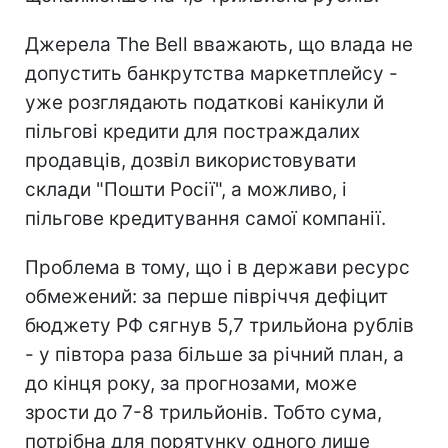
Джерела The Bell вважають, що влада не
допустить банкрутства маркетплейсу -
уже розглядають податкові канікули й
пільгові кредити для постраждалих
продавців, дозвіл використовувати
склади "Пошти Росії", а можливо, і
пільгове кредитування самої компанії.
Проблема в тому, що і в держави ресурс
обмежений: за перше півріччя дефіцит
бюджету РФ сягнув 5,7 трильйона рублів
- у півтора раза більше за річний план, а
до кінця року, за прогнозами, може
зрости до 7-8 трильйонів. Тобто сума,
потрібна для порятунку одного лише