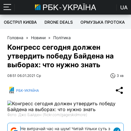
UA
ОБСТРІЛ КИЄВА
DRONE DEALS
ОРМУЗЬКА ПРОТОКА
Головна
»
Новини
»
Політика
Конгресс сегодня должен
утвердить победу Байдена на
выборах: что нужно знать
08:51 06.01.2021 Ср
3 хв
РБК-УКРАЇНА
Фото: Джо Байден (flickr.com/gageskidmore)
Не витрачай час на шум! Читай тільки суть з