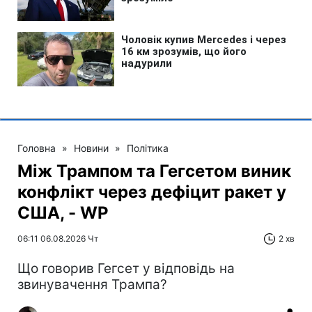
Головна
»
Новини
»
Політика
Між Трампом та Гегсетом виник
конфлікт через дефіцит ракет у
США, - WP
06:11 06.08.2026 Чт
2 хв
Що говорив Гегсет у відповідь на
звинувачення Трампа?