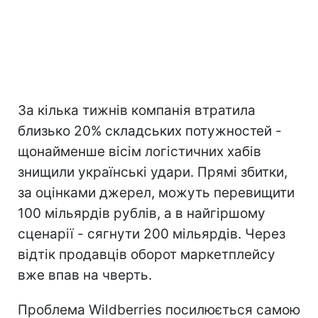
За кілька тижнів компанія втратила
близько 20% складських потужностей -
щонайменше вісім логістичних хабів
знищили українські удари. Прямі збитки,
за оцінками джерел, можуть перевищити
100 мільярдів рублів, а в найгіршому
сценарії - сягнути 200 мільярдів. Через
відтік продавців оборот маркетплейсу
вже впав на чверть.
Проблема Wildberries посилюється самою