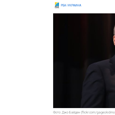
РБК-УКРАИНА
Фото: Джо Байден (flickr.com/gageskidmo