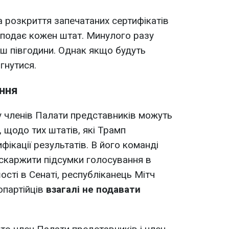
 розкриття запечатаних сертифікатів
і подає кожен штат. Минулого разу
ьш півгодини. Однак якщо будуть
гнутися.
ння
 членів Палати представників можуть
 щодо тих штатів, які Трамп
фікації результатів. В його команді
скаржити підсумки голосування в
ості в Сенаті, республіканець Мітч
партійців
взагалі не подавати