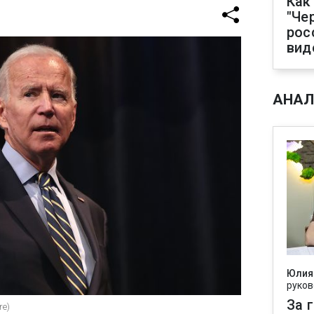
Как
"Че
рос
вид
АНАЛ
Юлия
руков
За 
re)