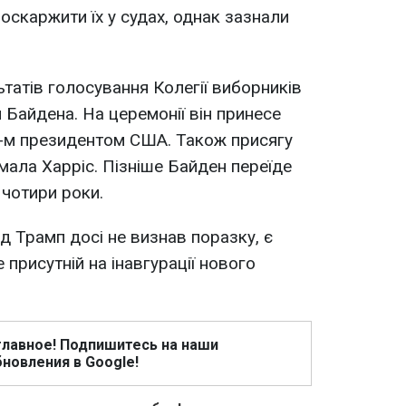
 оскаржити їх у судах, однак зазнали
татів голосування Колегії виборників
я Байдена. На церемонії він принесе
46-м президентом США. Також присягу
мала Харріс. Пізніше Байден переїде
 чотири роки.
д Трамп досі не визнав поразку, є
 присутній на інавгурації нового
главное! Подпишитесь на наши
новления в Google!