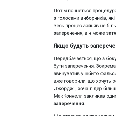
Потім почнеться процедура
з голосами виборників, як
весь процес зайняв не біл
заперечення, він може затя
Якщо будуть заперече
Передбачається, що з боку
бути заперечення. Зокрема,
звинуватив у нібито фальси
вже говорили, що хочуть о
Джорджії, хоча лідер більш
МакКоннелл закликав одно
заперечення
.