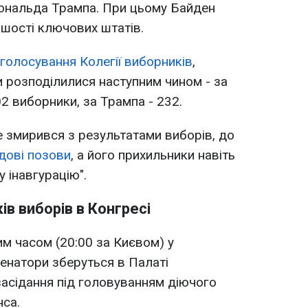
Дональда Трампа. При цьому Байден
шості ключових штатів.
голосування Колегії виборників
,
и розподілилися наступним чином - за
2 виборники, за Трампа - 232.
е змирився з результатами виборів, до
удові позови
, а його прихильники навіть
у інавгурацію".
в виборів в Конгресі
им часом (20:00 за Києвом) у
сенатори зберуться в Палаті
засідання під головуванням діючого
нса.