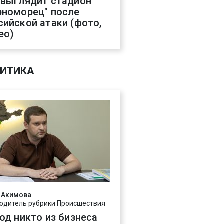
 выглядит стадион
рноморец" после
сийской атаки (фото,
ео)
ИТИКА
 Акимова
одитель рубрики Происшествия
год никто из бизнеса