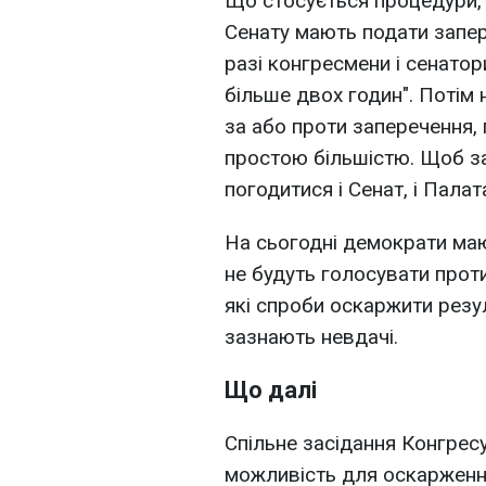
Що стосується процедури, 
Сенату мають подати запер
разі конгресмени і сенатор
більше двох годин". Потім 
за або проти заперечення, 
простою більшістю. Щоб за
погодитися і Сенат, і Пала
На сьогодні демократи маю
не будуть голосувати прот
які спроби оскаржити резу
зазнають невдачі.
Що далі
Спільне засідання Конгрес
можливість для оскарження