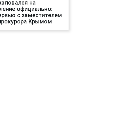
жаловался на
ление официально:
ервью с заместителем
прокурора Крымом