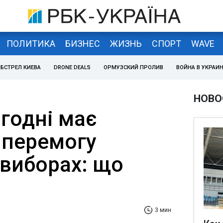
ПОЛИТИКА
БИЗНЕС
ЖИЗНЬ
СПОРТ
WAVE
БСТРЕЛ КИЕВА
DRONE DEALS
ОРМУЗСКИЙ ПРОЛИВ
ВОЙНА В УКРАИ
НОВО
годні має
 перемогу
 виборах: що
3 мин