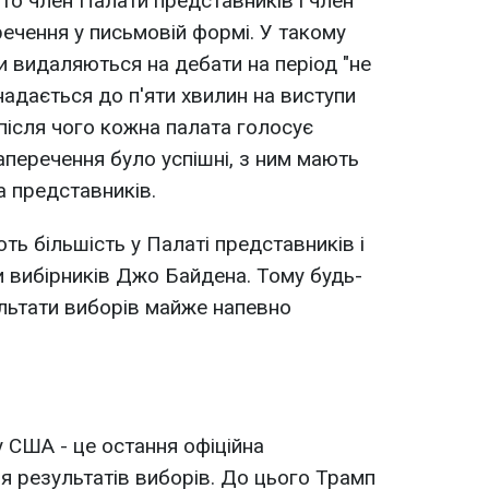
то член Палати представників і член
ечення у письмовій формі. У такому
и видаляються на дебати на період "не
надається до п'яти хвилин на виступи
після чого кожна палата голосує
перечення було успішні, з ним мають
та представників.
ть більшість у Палаті представників і
и вибірників Джо Байдена. Тому будь-
льтати виборів майже напевно
у США - це остання офіційна
 результатів виборів. До цього Трамп