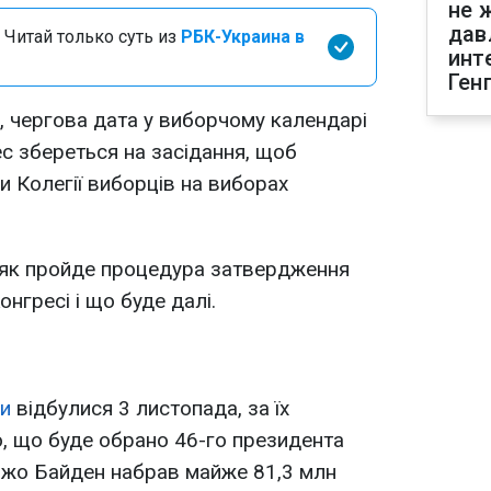
не 
дав
 Читай только суть из
РБК-Украина в
инт
Ген
у, чергова дата у виборчому календарі
с збереться на засідання, щоб
и Колегії виборців на виборах
 як пройде процедура затвердження
нгресі і що буде далі.
ри
відбулися 3 листопада, за їх
, що буде обрано 46-го президента
жо Байден набрав майже 81,3 млн